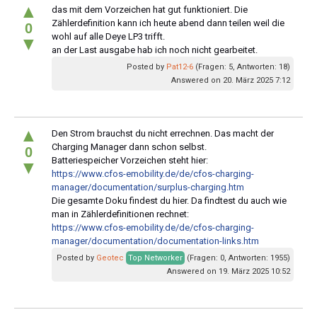
▲
das mit dem Vorzeichen hat gut funktioniert. Die
Zählerdefinition kann ich heute abend dann teilen weil die
0
wohl auf alle Deye LP3 trifft.
▼
an der Last ausgabe hab ich noch nicht gearbeitet.
Posted by
Pat12-6
(Fragen: 5, Antworten: 18)
Answered on 20. März 2025 7:12
▲
Den Strom brauchst du nicht errechnen. Das macht der
Charging Manager dann schon selbst.
0
Batteriespeicher Vorzeichen steht hier:
▼
https://www.cfos-emobility.de/de/cfos-charging-
manager/documentation/surplus-charging.htm
Die gesamte Doku findest du hier. Da findtest du auch wie
man in Zählerdefinitionen rechnet:
https://www.cfos-emobility.de/de/cfos-charging-
manager/documentation/documentation-links.htm
Posted by
Geotec
Top Networker
(Fragen: 0, Antworten: 1955)
Answered on 19. März 2025 10:52