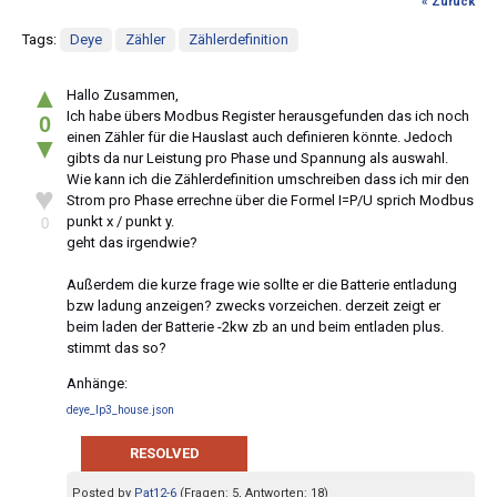
« Zurück
Tags:
Deye
Zähler
Zählerdefinition
▲
Hallo Zusammen,
Ich habe übers Modbus Register herausgefunden das ich noch
0
einen Zähler für die Hauslast auch definieren könnte. Jedoch
▼
gibts da nur Leistung pro Phase und Spannung als auswahl.
Wie kann ich die Zählerdefinition umschreiben dass ich mir den
♥
Strom pro Phase errechne über die Formel I=P/U sprich Modbus
punkt x / punkt y.
0
geht das irgendwie?
Außerdem die kurze frage wie sollte er die Batterie entladung
bzw ladung anzeigen? zwecks vorzeichen. derzeit zeigt er
beim laden der Batterie -2kw zb an und beim entladen plus.
stimmt das so?
Anhänge:
deye_lp3_house.json
RESOLVED
Posted by
Pat12-6
(Fragen: 5, Antworten: 18)