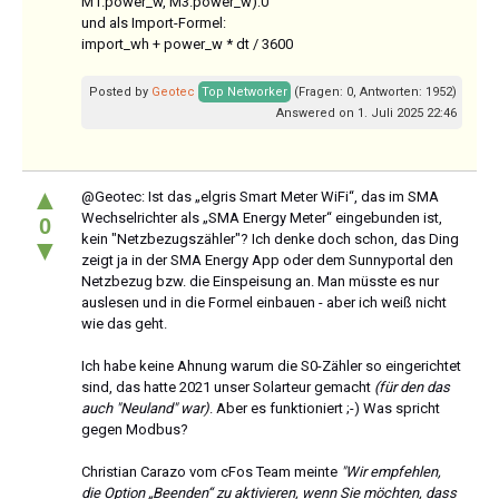
M1.power_w, M3.power_w):0
und als Import-Formel:
import_wh + power_w * dt / 3600
Posted by
Geotec
Top Networker
(Fragen: 0, Antworten: 1952)
Answered on 1. Juli 2025 22:46
▲
@Geotec: Ist das „elgris Smart Meter WiFi“, das im SMA
Wechselrichter als „SMA Energy Meter“ eingebunden ist,
0
kein "Netzbezugszähler"? Ich denke doch schon, das Ding
▼
zeigt ja in der SMA Energy App oder dem Sunnyportal den
Netzbezug bzw. die Einspeisung an. Man müsste es nur
auslesen und in die Formel einbauen - aber ich weiß nicht
wie das geht.
Ich habe keine Ahnung warum die S0-Zähler so eingerichtet
sind, das hatte 2021 unser Solarteur gemacht
(für den das
auch "Neuland" war)
. Aber es funktioniert ;-) Was spricht
gegen Modbus?
Christian Carazo vom cFos Team meinte
"Wir empfehlen,
die Option „Beenden“ zu aktivieren, wenn Sie möchten, dass