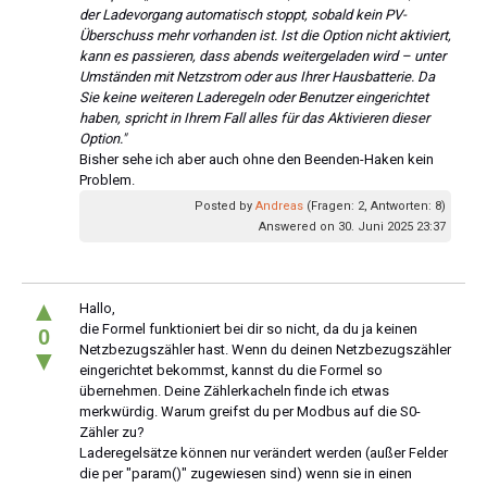
der Ladevorgang automatisch stoppt, sobald kein PV-
Überschuss mehr vorhanden ist. Ist die Option nicht aktiviert,
kann es passieren, dass abends weitergeladen wird – unter
Umständen mit Netzstrom oder aus Ihrer Hausbatterie. Da
Sie keine weiteren Laderegeln oder Benutzer eingerichtet
haben, spricht in Ihrem Fall alles für das Aktivieren dieser
Option."
Bisher sehe ich aber auch ohne den Beenden-Haken kein
Problem.
Posted by
Andreas
(Fragen: 2, Antworten: 8)
Answered on 30. Juni 2025 23:37
▲
Hallo,
die Formel funktioniert bei dir so nicht, da du ja keinen
0
Netzbezugszähler hast. Wenn du deinen Netzbezugszähler
▼
eingerichtet bekommst, kannst du die Formel so
übernehmen. Deine Zählerkacheln finde ich etwas
merkwürdig. Warum greifst du per Modbus auf die S0-
Zähler zu?
Laderegelsätze können nur verändert werden (außer Felder
die per "param()" zugewiesen sind) wenn sie in einen