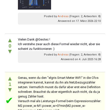
Posted by
Andreas
(Fragen: 2, Antworten: 8)
Answered on 17. März 2026 22:10
▲
Vielen Dank @Geotec !
Ich verstehe zwar auch diese Formel wieder nicht, aber sie
0
scheint zu funktionieren :)
▼
Posted by
Andreas
(Fragen: 2, Antworten: 8)
Answered on 4. Juli 2025 16:28
▲
Genau, wenn du den "elgris Smart Meter WiFi“ in die Cfos
integrieren kannst, kannst du ihn als Netzbezugszähler
1
setzen. Vermutlich musst du dafür aber erst eine Definition
▼
schreiben. Brauchst du aber eigentlich auch nicht, da du ja
genug Zähler hast.
✔
Versuch mal als Leistungs-Formel beim Expressionszähler:
M2.power_w-M1.power_w>0?min(M2.power_w-