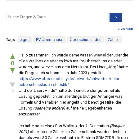
>
« Zurück
Tags:
elgris
PV Überschuss
Überschussladen
Zähler
▲
Hallo zusammen, ich würde gerne wissen wieviel der über die
cFos Wallbox geladenen kWh mit PV-Überschuss geladen
0
wurden, und wieviel aus dem Netz kam. Der User „Jörg“ hatte
▼
die Frage auch schonmal im Jahr 2023 gestellt:
https://www.cfos-emobility.de/network/antworten/solar-
♥
ueberschussladen-statistik/
Und der User „Hindu“ hatte dort eine Leistungsformel als
0
Lösung gepostet. Ich bin allerdings blutiger Anfänger was
Formeln und Variablen hier angeht und benötige Hilfe, die
Lösung
(oder eine andere)
auf meine Gegebenheiten
anzupassen.
Ich habe noch eine cFos Wallbox der 1. Generation
(Baujahr
2021)
ohne interne Zähler. Im Zählerschrank wurden deshalb
damals zwei S0 Zähler verbaut, ein Eastron SDM72DR für den