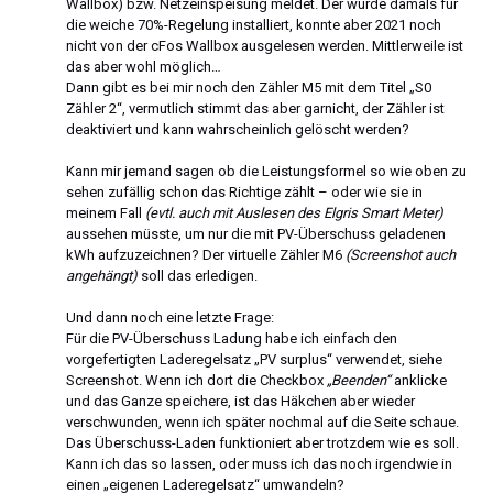
Wallbox) bzw. Netzeinspeisung meldet. Der wurde damals für
die weiche 70%-Regelung installiert, konnte aber 2021 noch
nicht von der cFos Wallbox ausgelesen werden. Mittlerweile ist
das aber wohl möglich…
Dann gibt es bei mir noch den Zähler M5 mit dem Titel „S0
Zähler 2“, vermutlich stimmt das aber garnicht, der Zähler ist
deaktiviert und kann wahrscheinlich gelöscht werden?
Kann mir jemand sagen ob die Leistungsformel so wie oben zu
sehen zufällig schon das Richtige zählt – oder wie sie in
meinem Fall
(evtl. auch mit Auslesen des Elgris Smart Meter)
aussehen müsste, um nur die mit PV-Überschuss geladenen
kWh aufzuzeichnen? Der virtuelle Zähler M6
(Screenshot auch
angehängt)
soll das erledigen.
Und dann noch eine letzte Frage:
Für die PV-Überschuss Ladung habe ich einfach den
vorgefertigten Laderegelsatz „PV surplus“ verwendet, siehe
Screenshot. Wenn ich dort die Checkbox
„Beenden“
anklicke
und das Ganze speichere, ist das Häkchen aber wieder
verschwunden, wenn ich später nochmal auf die Seite schaue.
Das Überschuss-Laden funktioniert aber trotzdem wie es soll.
Kann ich das so lassen, oder muss ich das noch irgendwie in
einen „eigenen Laderegelsatz“ umwandeln?