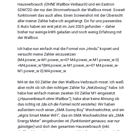
Hausverbrauch
(OHNE Wallbox-Verbauch)
und ein Eastron
SDM72D der nur den Stromverbrauch der Wallbox misst. Soweit
funktioniert das auch alles. Einen Screenshot mit der Übersicht
aller meiner Zähler habe ich angehängt. Ein für uns passendes
E-Auto haben wir erst jetzt im Juni 2025 gefunden – daher
bisher nur wenige kWh geladen und noch wenig Erfahrung mit
der Wallbox.
Ich habe nun einfach mal die Formel von „Hindu“ kopiert und
versucht meine Zähler einzusetzen:
(M4.power_w-M1.power_w>0? M4.power_w-M1.power_w:0)
<M4.power_w?(M4.power_w-M1.power_w>0? M4.power_w-
M1.power_w:0):M4.power_w
M4 ist der S0 Zähler der den Wallbox-Verbrauch misst. Ich weiß
aber nicht ob ich den richtigen Zähler für „Netzbezug“ habe. Ich
habe hier einfach meinen zweiten S0 Zähler M1 eingesetzt
(„Hausverbrauch ohne Wallbox“)
, habe aber keine Ahnung ob
das richtig ist
(da ich die Formel nicht verstehe)
. Wir haben
außerdem noch einen „SMA Sunny Boy“ Wechselrichter, und ein
„elgris Smart Meter WiFi“, das im SMA Wechselrichter als „SMA
Energy Meter“ eingebunden ist
(funktioniert genauso, war nur
günstiger)
und dort den gesamten Hausverbrauch (inkl.