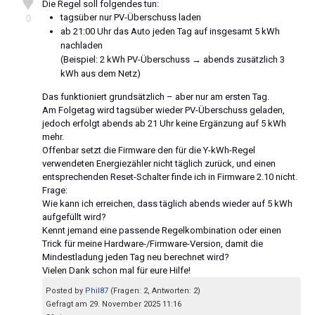
♥
Die Regel soll folgendes tun:
tagsüber nur PV-Überschuss laden
0
ab 21:00 Uhr das Auto jeden Tag auf insgesamt 5 kWh
nachladen
(Beispiel: 2 kWh PV-Überschuss → abends zusätzlich 3
kWh aus dem Netz)
Das funktioniert grundsätzlich – aber nur am ersten Tag.
Am Folgetag wird tagsüber wieder PV-Überschuss geladen,
jedoch erfolgt abends ab 21 Uhr keine Ergänzung auf 5 kWh
mehr.
Offenbar setzt die Firmware den für die Y-kWh-Regel
verwendeten Energiezähler nicht täglich zurück, und einen
entsprechenden Reset-Schalter finde ich in Firmware 2.10 nicht.
Frage:
Wie kann ich erreichen, dass täglich abends wieder auf 5 kWh
aufgefüllt wird?
Kennt jemand eine passende Regelkombination oder einen
Trick für meine Hardware-/Firmware-Version, damit die
Mindestladung jeden Tag neu berechnet wird?
Vielen Dank schon mal für eure Hilfe!
Posted by
Phil87
(Fragen: 2, Antworten: 2)
Gefragt am 29. November 2025 11:16