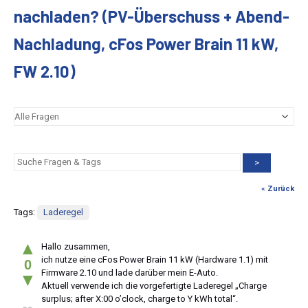
nachladen? (PV-Überschuss + Abend-
Nachladung, cFos Power Brain 11 kW,
FW 2.10)
>
« Zurück
Tags:
Laderegel
▲
Hallo zusammen,
ich nutze eine cFos Power Brain 11 kW (Hardware 1.1) mit
0
Firmware 2.10 und lade darüber mein E-Auto.
▼
Aktuell verwende ich die vorgefertigte Laderegel „Charge
surplus; after X:00 o’clock, charge to Y kWh total“.