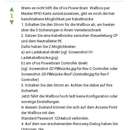
▲
Wenn es nicht hilft die cFos Power Brain Wallbox per
Master-RFID Karte zurückzusetzen, gibt es noch die hier
1
beschriebene Möglichkeit per Kabelbrücke:
▼
1. Schalten Sie den Strom für die Wallbox ab, am besten
über die 3 Sicherungen in Ihrem Verteilerschrank
2. Setzen Sie eine Kabelbrücke zwischen Steuerleitung CP
und dem Neutralleiter PE
Dafür haben Sie 2 Möglichkeiten.
a) am Ladekabel direkt (vgl. Screenshot 01-
Ladekabelbrücke.jpg)
b) am cFos Powerbrain Controller direkt
(vgl. Screenshot
02-PBbrücke.jpg
für Rev C Controller oder
Screenshot
03-PBbrücke-RevF-Controller.jpg
für Rev F
Controller)
3. Schalten Sie den Strom an. Achten Sie dabei auf Ihre
Sicherheit.
Jetzt fährt die Wallbox hoch lädt keine Konfiguration oder
sonstige Einstellungen.
In diesem Zustand können Sie sich auf dem Access Point
der Wallbox mit den
Standard Passwort 1234abcd verbinden.
4. Auf dem nun erscheinenden Recovery-Dialog haben Sie
Optionen, die