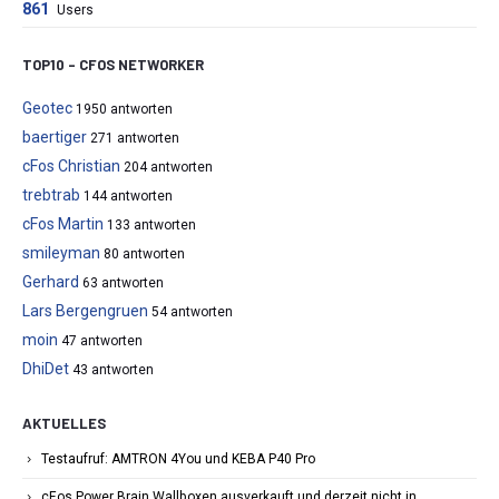
861
Users
TOP10 – CFOS NETWORKER
Geotec
1950 antworten
baertiger
271 antworten
cFos Christian
204 antworten
trebtrab
144 antworten
cFos Martin
133 antworten
smileyman
80 antworten
Gerhard
63 antworten
Lars Bergengruen
54 antworten
moin
47 antworten
DhiDet
43 antworten
AKTUELLES
Testaufruf: AMTRON 4You und KEBA P40 Pro
cFos Power Brain Wallboxen ausverkauft und derzeit nicht in