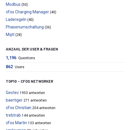
Modbus
(50)
cFos Charging Manager
(40)
Laderegeln
(40)
Phasenumschaltung
(36)
Mqtt
(28)
ANZAHL DER USER & FRAGEN
1,196
Questions
862
Users
TOP10 – CFOS NETWORKER
Geotec
1953 antworten
baertiger
271 antworten
cFos Christian
204 antworten
trebtrab
144 antworten
cFos Martin
133 antworten