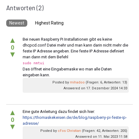
Antworten
(2)
Newest
Highest Rating
▲
Bei neuen Raspberry Pi Installationen gibt es keine
dhcpcd.conf Datei mehr und man kann darin nicht mehr die
0
feste IP Adresse angeben. Eine feste IP Adresse definiert
▼
man dann mit dem Befehl
sudo nmtui
Das öffnet eine Eingabemaske wo man alle Daten
eingeben kann.
Posted by
mihadoo
(Fragen: 6, Antworten: 13)
Answered on 17. Dezember 2024 14:33
▲
Eine gute Anleitung dazu findet sich hier:
https://thomaskekeisen.de/de/blog/raspberry-pi-feste-ip-
0
adresse/
▼
Posted by
cFos Christian
(Fragen: 42, Antworten: 205)
Answered on 11. Mai 2023 11:58