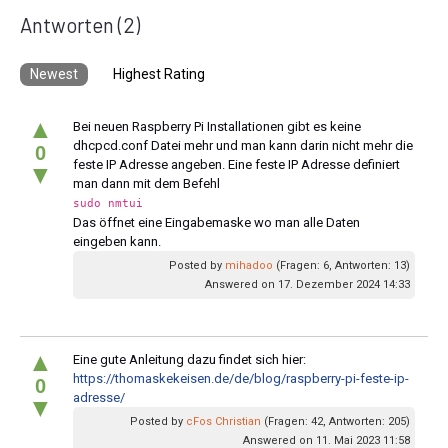
Antworten
(2)
Newest
Highest Rating
▲
Bei neuen Raspberry Pi Installationen gibt es keine
dhcpcd.conf Datei mehr und man kann darin nicht mehr die
0
feste IP Adresse angeben. Eine feste IP Adresse definiert
▼
man dann mit dem Befehl
sudo nmtui
Das öffnet eine Eingabemaske wo man alle Daten
eingeben kann.
Posted by
mihadoo
(Fragen: 6, Antworten: 13)
Answered on 17. Dezember 2024 14:33
▲
Eine gute Anleitung dazu findet sich hier:
https://thomaskekeisen.de/de/blog/raspberry-pi-feste-ip-
0
adresse/
▼
Posted by
cFos Christian
(Fragen: 42, Antworten: 205)
Answered on 11. Mai 2023 11:58