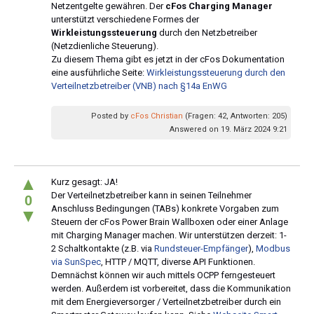
Netzentgelte gewähren. Der
cFos Charging Manager
unterstützt verschiedene Formes der
Wirkleistungssteuerung
durch den Netzbetreiber
(Netzdienliche Steuerung).
Zu diesem Thema gibt es jetzt in der cFos Dokumentation
eine ausführliche Seite:
Wirkleistungssteuerung durch den
Verteilnetzbetreiber (VNB) nach §14a EnWG
Posted by
cFos Christian
(Fragen: 42, Antworten: 205)
Answered on 19. März 2024 9:21
▲
Kurz gesagt: JA!
Der Verteilnetzbetreiber kann in seinen Teilnehmer
0
Anschluss Bedingungen (TABs) konkrete Vorgaben zum
▼
Steuern der cFos Power Brain Wallboxen oder einer Anlage
mit Charging Manager machen. Wir unterstützen derzeit: 1-
2 Schaltkontakte (z.B. via
Rundsteuer-Empfänger
),
Modbus
via SunSpec
, HTTP / MQTT, diverse API Funktionen.
Demnächst können wir auch mittels OCPP ferngesteuert
werden. Außerdem ist vorbereitet, dass die Kommunikation
mit dem Energieversorger / Verteilnetzbetreiber durch ein