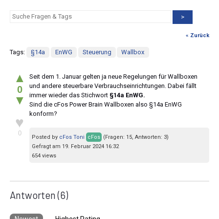
>
« Zurück
Tags:
§14a
EnWG
Steuerung
Wallbox
▲
Seit dem 1. Januar gelten ja neue Regelungen für Wallboxen
und andere steuerbare Verbrauchseinrichtungen. Dabei fällt
0
immer wieder das Stichwort
§14a EnWG.
▼
Sind die cFos Power Brain Wallboxen also §14a EnWG
konform?
♥
0
Posted by
cFos Toni
cFos
(Fragen: 15, Antworten: 3)
Gefragt am 19. Februar 2024 16:32
654 views
Antworten
(6)
Newest
Highest Rating