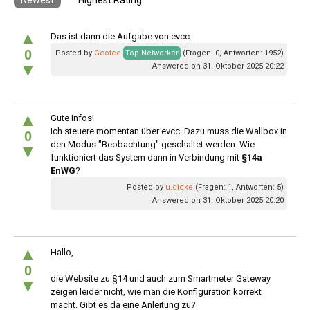
▲
Das ist dann die Aufgabe von evcc.
0
Posted by
Geotec
Top Networker
(Fragen: 0, Antworten: 1952)
▼
Answered on 31. Oktober 2025 20:22
▲
Gute Infos!
Ich steuere momentan über evcc. Dazu muss die Wallbox in
0
den Modus "Beobachtung" geschaltet werden. Wie
▼
funktioniert das System dann in Verbindung mit
§14a
EnWG
?
Posted by
u.dicke
(Fragen: 1, Antworten: 5)
Answered on 31. Oktober 2025 20:20
▲
Hallo,
0
die Website zu §14 und auch zum Smartmeter Gateway
▼
zeigen leider nicht, wie man die Konfiguration korrekt
macht. Gibt es da eine Anleitung zu?