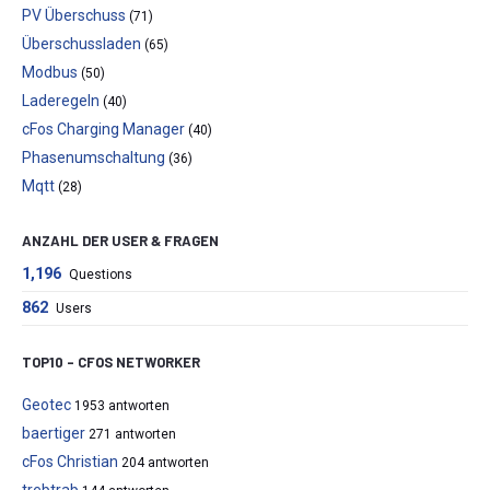
PV Überschuss
(71)
Überschussladen
(65)
Modbus
(50)
Laderegeln
(40)
cFos Charging Manager
(40)
Phasenumschaltung
(36)
Mqtt
(28)
ANZAHL DER USER & FRAGEN
1,196
Questions
862
Users
TOP10 – CFOS NETWORKER
Geotec
1953 antworten
baertiger
271 antworten
cFos Christian
204 antworten
trebtrab