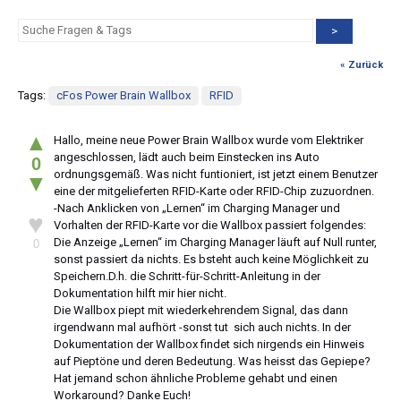
>
« Zurück
Tags:
cFos Power Brain Wallbox
RFID
▲
Hallo, meine neue Power Brain Wallbox wurde vom Elektriker
angeschlossen, lädt auch beim Einstecken ins Auto
0
ordnungsgemäß. Was nicht funtioniert, ist jetzt einem Benutzer
▼
eine der mitgelieferten RFID-Karte oder RFID-Chip zuzuordnen.
-Nach Anklicken von „Lernen“ im Charging Manager und
♥
Vorhalten der RFID-Karte vor die Wallbox passiert folgendes:
Die Anzeige „Lernen“ im Charging Manager läuft auf Null runter,
0
sonst passiert da nichts. Es bsteht auch keine Möglichkeit zu
Speichern.D.h. die Schritt-für-Schritt-Anleitung in der
Dokumentation hilft mir hier nicht.
Die Wallbox piept mit wiederkehrendem Signal, das dann
irgendwann mal aufhört -sonst tut sich auch nichts. In der
Dokumentation der Wallbox findet sich nirgends ein Hinweis
auf Pieptöne und deren Bedeutung. Was heisst das Gepiepe?
Hat jemand schon ähnliche Probleme gehabt und einen
Workaround? Danke Euch!