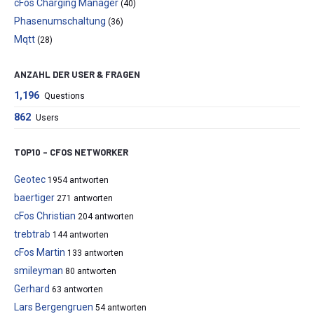
cFos Charging Manager
(40)
Phasenumschaltung
(36)
Mqtt
(28)
ANZAHL DER USER & FRAGEN
1,196
Questions
862
Users
TOP10 – CFOS NETWORKER
Geotec
1954 antworten
baertiger
271 antworten
cFos Christian
204 antworten
trebtrab
144 antworten
cFos Martin
133 antworten
smileyman
80 antworten
Gerhard
63 antworten
Lars Bergengruen
54 antworten