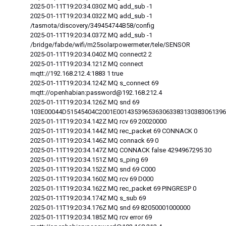
2025-01-11T19:20:34.030Z MQ add_sub -1
2025-01-11T19:20:34.032Z MQ add_sub -1
/tasmota/discovery/349454744B58/config
2025-01-11T19:20:34.037Z MQ add_sub -1
/bridge/fabde/wifi/m25solarpowermeter/tele/SENSOR
2025-01-11T19:20:34.040Z MQ connect2 2
2025-01-11T19:20:34.121Z MQ connect
mqtt://192.168.212.4:1883 1 true
2025-01-11T19:20:34.124Z MQ s_connect 69
mqtt://openhabian:password@192.168.212.4
2025-01-11T19:20:34.126Z MQ snd 69
103E00044D51545404C2001E001435396536306338313038306139
2025-01-11T19:20:34.142Z MQ rcv 69 20020000
2025-01-11T19:20:34.144Z MQ rec_packet 69 CONNACK 0
2025-01-11T19:20:34.146Z MQ connack 69 0
2025-01-11T19:20:34.147Z MQ CONNACK false 4294967295 30
2025-01-11T19:20:34.151Z MQ s_ping 69
2025-01-11T19:20:34.152Z MQ snd 69 C000
2025-01-11T19:20:34.160Z MQ rcv 69 D000
2025-01-11T19:20:34.162Z MQ rec_packet 69 PINGRESP 0
2025-01-11T19:20:34.174Z MQ s_sub 69
2025-01-11T19:20:34.176Z MQ snd 69 82050001000000
2025-01-11T19:20:34.185Z MQ rcv error 69