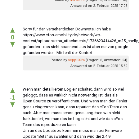
Answered on 2. Februar 2025 17:05
▲
Sorry für den versehentlichen Downvote. Ich habe
https://www.cfos-emobility.de/network/wp-
0
content/uploads/cma_attachments/1736623414426_m25_shelly_
▼
gefunden - das sieht spannend aus ist aber nur von google
gefunden worden. Mir fehlt der Kontext.
Posted by
seppl2024
(Fragen: 6, Antworten: 24)
Answered on 2. Februar 2025 15:59
▲
Wenn man detaillierten Log einschaltet, dann wird so viel
geloggt, dass es wirklich nicht notwendig ist, das als
-1
Open Source zu veröffentlichen. Und wenn man den Fehler
▼
genau eingrenzen kann, dann repariert das cFos Team das
auch. Aber man muss schon genau angeben was nicht
funktioniert, wo man das im Log sieht und wie das cFos
Team das reproduzieren kann.
Um an das Update zu kommen muss man bei Firmware
Update "Beta" auswählen und dann wird die 2.4.9