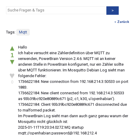
>
« Zurück
Tags:
Mqtt
▲
Hallo
Ich habe versucht eine Zählerdefinition über MQTT zu
1
verwenden, PowerBrain Version 2.4.6. MQTT ist an keiner
▼
anderen Stelle in PowerBrain konfiguriert, nur ein Zähler sollte
über MQTT funktionieren. Im Mosquitto Debian Log sieht man
♥
folgende Fehler:
1736622184: New connection from 192.168.214.3:50533 on port
0
1883.
1736622184: New client connected from 192.168.214.3:50533
as 93b39bc920e80889c671 (p2, c1, k30, u’openhabian‘).
1736622184: Client 93b39bc920e80889c671 disconnected due
to malformed packet.
Im PowerBrain Log sieht man dann auch ganz genau warum der
Mosquitto nicht glücklich ist:
2025-01-11T19:20:34.027Z MQ startup
mqtt://openhabian:password@192.168.212.4