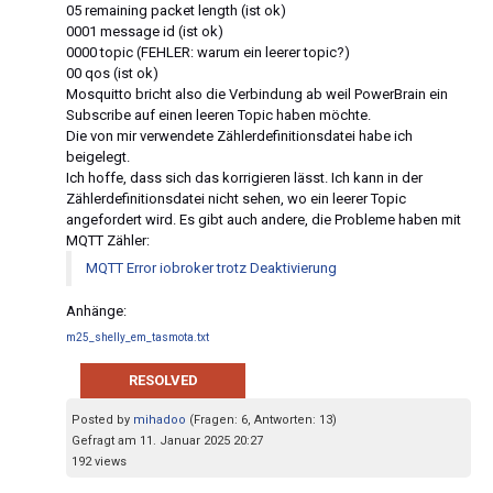
05 remaining packet length (ist ok)
0001 message id (ist ok)
0000 topic (FEHLER: warum ein leerer topic?)
00 qos (ist ok)
Mosquitto bricht also die Verbindung ab weil PowerBrain ein
Subscribe auf einen leeren Topic haben möchte.
Die von mir verwendete Zählerdefinitionsdatei habe ich
beigelegt.
Ich hoffe, dass sich das korrigieren lässt. Ich kann in der
Zählerdefinitionsdatei nicht sehen, wo ein leerer Topic
angefordert wird. Es gibt auch andere, die Probleme haben mit
MQTT Zähler:
MQTT Error iobroker trotz Deaktivierung
Anhänge:
m25_shelly_em_tasmota.txt
RESOLVED
Posted by
mihadoo
(Fragen: 6, Antworten: 13)
Gefragt am 11. Januar 2025 20:27
192 views