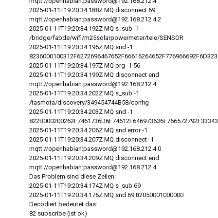
mqtt://openhabian:password@192.168.212.4
2025-01-11T19:20:34.188Z MQ disconnect 69
mqtt://openhabian:password@192.168.212.4 2
2025-01-11T19:20:34.192Z MQ s_sub -1
/bridge/fabde/wifi/m25solarpowermeter/tele/SENSOR
2025-01-11T19:20:34.195Z MQ snd -1
8236000100312F6272696467652F66616264652F776966692F6D323
2025-01-11T19:20:34.197Z MQ prg -1 56
2025-01-11T19:20:34.199Z MQ disconnect end
mqtt://openhabian:password@192.168.212.4
2025-01-11T19:20:34.202Z MQ s_sub -1
/tasmota/discovery/349454744B58/config
2025-01-11T19:20:34.203Z MQ snd -1
822B000200262F7461736D6F74612F646973636F766572792F33343
2025-01-11T19:20:34.206Z MQ snd error -1
2025-01-11T19:20:34.207Z MQ disconnect -1
mqtt://openhabian:password@192.168.212.4 0
2025-01-11T19:20:34.209Z MQ disconnect end
mqtt://openhabian:password@192.168.212.4
Das Problem sind diese Zeilen:
2025-01-11T19:20:34.174Z MQ s_sub 69
2025-01-11T19:20:34.176Z MQ snd 69 82050001000000
Decodiert bedeutet das:
82 subscribe (ist ok)