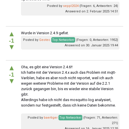
Posted by
seppl2024
(Fragen: 6, Antworten: 24)
Answered on 2. Februar 2025 14:51
▲
Wurde in Version 2.4.9 gefixt.
-1
Posted by
Geotec
Top Networker
(Fragen: 0, Antworten: 1952)
▼
Answered on 30. Januar 2025 19:44
▲
Oha, es gibt eine Version 2.4.6!!
Ich hatte mit der Version 2.4.x auch das Problem mit mqtt-
-1
Variblen, habe es aber noch nicht reportet, weil ich auch
▼
wegen weiterer Probleme mit der Version auf die 2.2.1
zurück gegangen bin, bis es wieder eine stabile Version
gibt.
Allerdings habe ich nicht das mosquitto-log analysiert,
sondern nur festgestellt, dass ich keine Daten bekomme.
Posted by
baertiger
Top Networker
(Fragen: 71, Antworten:
271)
Answered on 16. Januar 2025 12:35