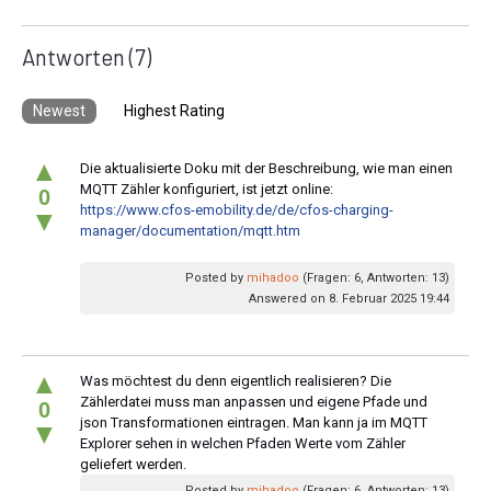
Antworten
(7)
Newest
Highest Rating
▲
Die aktualisierte Doku mit der Beschreibung, wie man einen
MQTT Zähler konfiguriert, ist jetzt online:
0
https://www.cfos-emobility.de/de/cfos-charging-
▼
manager/documentation/mqtt.htm
Posted by
mihadoo
(Fragen: 6, Antworten: 13)
Answered on 8. Februar 2025 19:44
▲
Was möchtest du denn eigentlich realisieren? Die
Zählerdatei muss man anpassen und eigene Pfade und
0
json Transformationen eintragen. Man kann ja im MQTT
▼
Explorer sehen in welchen Pfaden Werte vom Zähler
geliefert werden.
Posted by
mihadoo
(Fragen: 6, Antworten: 13)