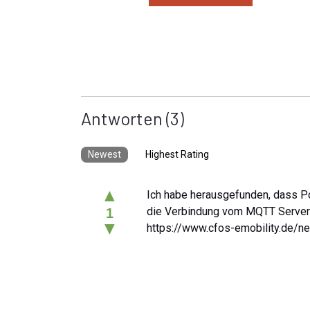
Antworten
(3)
Newest
Highest Rating
▲
Ich habe herausgefunden, dass P
die Verbindung vom MQTT Server ge
1
▼
https://www.cfos-emobility.de/n