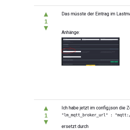
▲
Das müsste der Eintrag im Lastm
1
▼
Anhänge:
▲
Ich habe jetzt im config.json die Z
1
"lm_mqtt_broker_url" : "mqtt:
▼
ersetzt durch