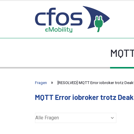
MQTT 
Fragen
[RESOLVED] MQTT Error iobroker trotz Deakt
MQTT Error iobroker trotz Deak