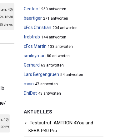
Geotec
1950 antworten
ten: 43)
24 16:30
baertiger
271 antworten
35 views
cFos Christian
204 antworten
trebtrab
144 antworten
cFos Martin
133 antworten
smileyman
80 antworten
Gerhard
63 antworten
Lars Bergengruen
54 antworten
moin
47 antworten
lb
DhiDet
43 antworten
ge/
AKTUELLES
n: 13)
Testaufruf: AMTRON 4You und
20:29
KEBA P40 Pro