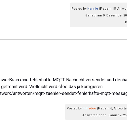
Posted by
Hannie
(Fragen: 15, Antwor
Gefragt am 9. Dezember 20
1
owerBrain eine fehlerhafte MQTT Nachricht versendet und desha
trennt wird. Vielleicht wird cfos das ja korrigieren:
etwork/antworten/mqtt-zaehler-sendet-fehlerhafte-mqtt-messa
Posted by
mihadoo
(Fragen: 6, Antworte
Answered on 11. Januar 2025 