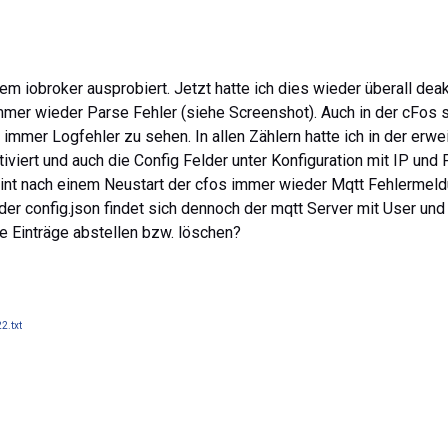
m iobroker ausprobiert. Jetzt hatte ich dies wieder überall deakt
mer wieder Parse Fehler (siehe Screenshot). Auch in der cFos 
 immer Logfehler zu sehen. In allen Zählern hatte ich in der erwe
iviert und auch die Config Felder unter Konfiguration mit IP und 
eint nach einem Neustart der cfos immer wieder Mqtt Fehlermel
n der config.json findet sich dennoch der mqtt Server mit User un
se Einträge abstellen bzw. löschen?
2.txt