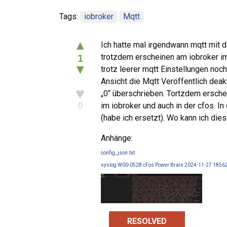
Tags:
iobroker
Mqtt
▲
Ich hatte mal irgendwann mqtt mit de
trotzdem erscheinen am iobroker im
1
▼
trotz leerer mqtt Einstellungen noch
Ansicht die Mqtt Veröffentlich deakt
♥
„0“ überschrieben. Tortzdem ersch
im iobroker und auch in der cfos. I
0
(habe ich ersetzt). Wo kann ich die
Anhänge:
config_json.txt
syslog W00-0528 cFos Power Brain 2024-11-27 18562
RESOLVED