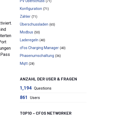
PV Überschuss
(71)
Konfiguration
(71)
Zähler
(71)
iviert.
Überschussladen
(65)
sind
Modbus
(50)
iterten
Laderegeln
(40)
Port
dungen
cFos Charging Manager
(40)
d Pass
Phasenumschaltung
(36)
Mqtt
(28)
ANZAHL DER USER & FRAGEN
1,194
Questions
861
Users
TOP10 – CFOS NETWORKER