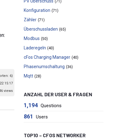
PV Überschuss
(71)
Konfiguration
(71)
Zähler
(71)
Überschussladen
(65)
en:
Modbus
(50)
Laderegeln
(40)
cFos Charging Manager
(40)
Phasenumschaltung
(36)
Mqtt
orten: 6)
(28)
22 15:17
46 views
ANZAHL DER USER & FRAGEN
1,194
Questions
861
Users
TOP10 – CFOS NETWORKER