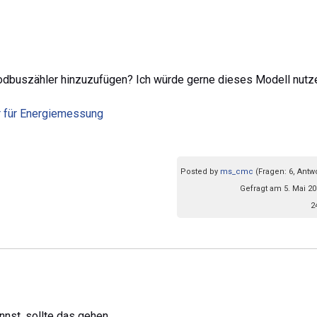
Modbuszähler hinzuzufügen? Ich würde gerne dieses Modell nutz
r für Energiemessung
Posted by
ms_cmc
(Fragen: 6, Antw
Gefragt am 5. Mai 20
2
nst, sollte das gehen.