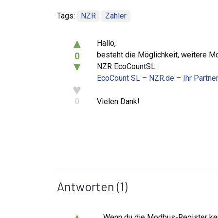
Tags:
NZR
Zähler
▲
Hallo,
besteht die Möglichkeit, weitere 
0
▼
NZR EcoCountSL:
EcoCount SL – NZR.de – Ihr Partne
♥
Vielen Dank!
0
Antworten
(1)
▲
Wenn du die Modbus-Register ken