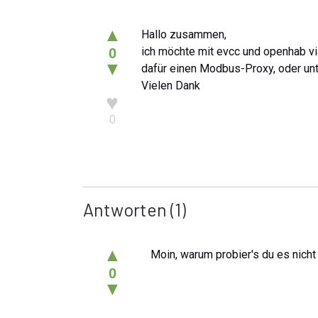
▲
Hallo zusammen,
ich möchte mit evcc und openhab v
0
▼
dafür einen Modbus-Proxy, oder un
Vielen Dank
♥
0
Antworten
(1)
▲
Moin, warum probier's du es nicht
0
▼