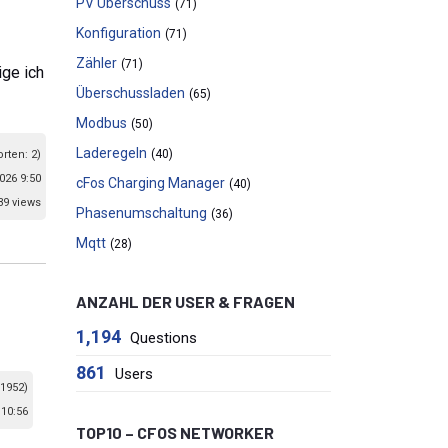
PV Überschuss
(71)
Konfiguration
(71)
Zähler
(71)
ge ich
Überschussladen
(65)
Modbus
(50)
Laderegeln
(40)
orten: 2)
026 9:50
cFos Charging Manager
(40)
39 views
Phasenumschaltung
(36)
Mqtt
(28)
ANZAHL DER USER & FRAGEN
1,194
Questions
861
Users
 1952)
10:56
TOP10 – CFOS NETWORKER