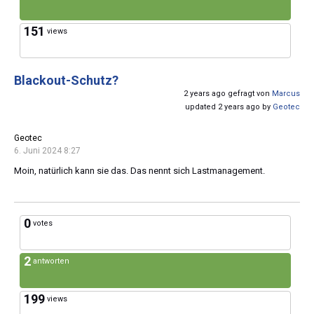
151
views
Blackout-Schutz?
2 years ago gefragt von
Marcus
updated 2 years ago by
Geotec
Geotec
6. Juni 2024 8:27
Moin, natürlich kann sie das. Das nennt sich Lastmanagement.
0
votes
2
antworten
199
views