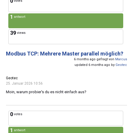
0
votes
1
antwort
39
views
Modbus TCP: Mehrere Master parallel möglich?
6 months ago gefragt von
Marcus
updated 6 months ago by
Geotec
Geotec
25. Januar 2026 10:56
Moin, warum probier's du es nicht einfach aus?
0
votes
1
antwort