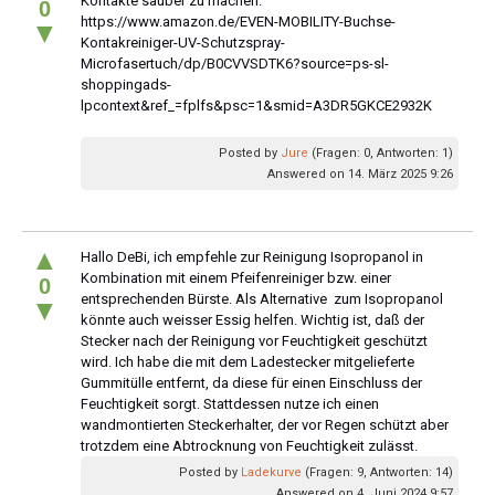
Kontakte sauber zu machen.
0
https://www.amazon.de/EVEN-MOBILITY-Buchse-
▼
Kontakreiniger-UV-Schutzspray-
Microfasertuch/dp/B0CVVSDTK6?source=ps-sl-
shoppingads-
lpcontext&ref_=fplfs&psc=1&smid=A3DR5GKCE2932K
Posted by
Jure
(Fragen: 0, Antworten: 1)
Answered on 14. März 2025 9:26
▲
Hallo DeBi, ich empfehle zur Reinigung Isopropanol in
Kombination mit einem Pfeifenreiniger bzw. einer
0
entsprechenden Bürste. Als Alternative zum Isopropanol
▼
könnte auch weisser Essig helfen. Wichtig ist, daß der
Stecker nach der Reinigung vor Feuchtigkeit geschützt
wird. Ich habe die mit dem Ladestecker mitgelieferte
Gummitülle entfernt, da diese für einen Einschluss der
Feuchtigkeit sorgt. Stattdessen nutze ich einen
wandmontierten Steckerhalter, der vor Regen schützt aber
trotzdem eine Abtrocknung von Feuchtigkeit zulässt.
Posted by
Ladekurve
(Fragen: 9, Antworten: 14)
Answered on 4. Juni 2024 9:57