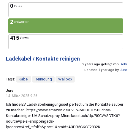
0
votes
2
antworten
415
views
Ladekabel / Kontakte reinigen
2 years ago gefragt von
DeBi
updated 1 year ago by
Jure
Tags:
Kabel
Reinigung
Wallbox
Jure
14. März 2025 9:26
Ich finde EV Ladekabelreinigungsset perfect um die Kontakte sauber
zu machen. https://www.amazon.de/EVEN-MOBILITY-Buchse-
Kontakreiniger-UV-Schutzspray-Microfasertuch/dp/B0CVVSDTK6?
source=ps-sl-shoppingads-
lpcontext&ref_=fplfs&psc=1&smid=A3DR5GKCE2932K