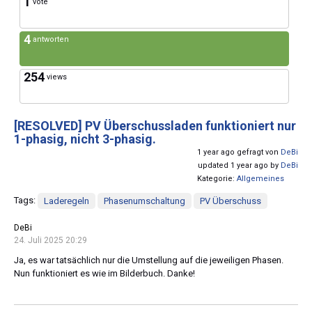
1
vote
4
antworten
254
views
[RESOLVED]
PV Überschussladen funktioniert nur
1-phasig, nicht 3-phasig.
1 year ago gefragt von
DeBi
updated 1 year ago by
DeBi
Kategorie:
Allgemeines
Tags:
Laderegeln
Phasenumschaltung
PV Überschuss
DeBi
24. Juli 2025 20:29
Ja, es war tatsächlich nur die Umstellung auf die jeweiligen Phasen.
Nun funktioniert es wie im Bilderbuch. Danke!