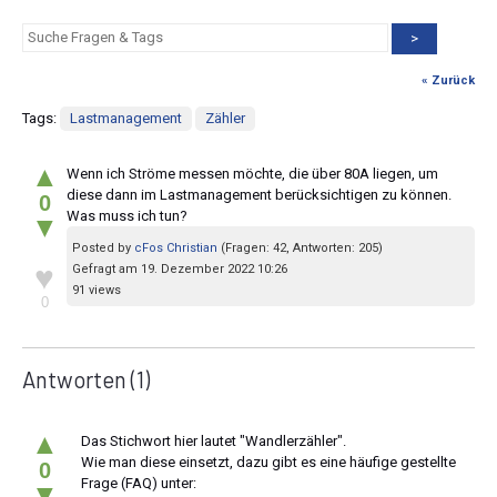
>
« Zurück
Tags:
Lastmanagement
Zähler
▲
Wenn ich Ströme messen möchte, die über 80A liegen, um
diese dann im Lastmanagement berücksichtigen zu können.
0
Was muss ich tun?
▼
Posted by
cFos Christian
(Fragen: 42, Antworten: 205)
♥
Gefragt am 19. Dezember 2022 10:26
91 views
0
Antworten
(1)
▲
Das Stichwort hier lautet "Wandlerzähler".
Wie man diese einsetzt, dazu gibt es eine häufige gestellte
0
Frage (FAQ) unter:
▼