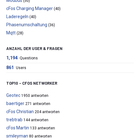
Modbus
(50)
cFos Charging Manager
(40)
Laderegeln
(40)
Phasenumschaltung
(36)
Mqtt
(28)
ANZAHL DER USER & FRAGEN
1,194
Questions
861
Users
TOP10 – CFOS NETWORKER
Geotec
1950 antworten
baertiger
271 antworten
cFos Christian
204 antworten
trebtrab
144 antworten
cFos Martin
133 antworten
smileyman
80 antworten