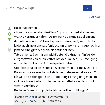
>
« Zurück
▲
Hallo zusammen,
ich würde am liebsten die Cfos App auch außerhalb meines
0
WLANs verfügbar haben. Da ich bei Vodafone Kabel bin und
▼
deren Router nur IPv6 Host Exposure ermöglicht, was ich aber
leider auch nicht ans Laufen bekomme, wollte ich fragen ob hier
♥
jemand eine gute Möglichkeit gefunden hat?
Tatsächlich wären mir am wichtigsten die Graphen/ Infos der
0
aufgesetzten Zähler, dh Verbrauch des Hauses, PV Erzeugung
etc., welche ich in der App eingestellt habe.
Gibt es hierfür einen Dienst an welchen man z.B. mit MQTT die
Daten schicken könnte und ähnliche Grafiken erstellen kann?
Ich würde an sich gerne eine. Raspberry Lösung umgehen um
nicht noch ein System zu haben, aber hätte tatsächlich noch
einen herumliegen.
Danke im Voraus für jegliche Ideen und Empfehlungen!
Posted by
Jack
(Fragen: 11, Antworten: 18)
Gefragt am 30. Dezember 2023 23:00