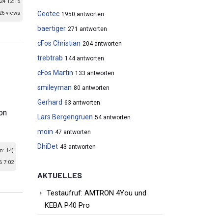
24 12:15
26 views
Geotec
1950 antworten
baertiger
271 antworten
cFos Christian
204 antworten
trebtrab
144 antworten
cFos Martin
133 antworten
smileyman
80 antworten
Gerhard
63 antworten
on
Lars Bergengruen
54 antworten
moin
47 antworten
DhiDet
43 antworten
n: 14)
6 7:02
AKTUELLES
Testaufruf: AMTRON 4You und
KEBA P40 Pro