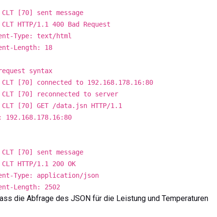
 CLT [70] sent message
 CLT HTTP/1.1 400 Bad Request
ent-Type: text/html
ent-Length: 18
request syntax
 CLT [70] connected to 192.168.178.16:80
 CLT [70] reconnected to server
 CLT [70] GET /data.jsn HTTP/1.1
: 192.168.178.16:80
 CLT [70] sent message
 CLT HTTP/1.1 200 OK
ent-Type: application/json
ent-Length: 2502
 dass die Abfrage des JSON für die Leistung und Temperaturen