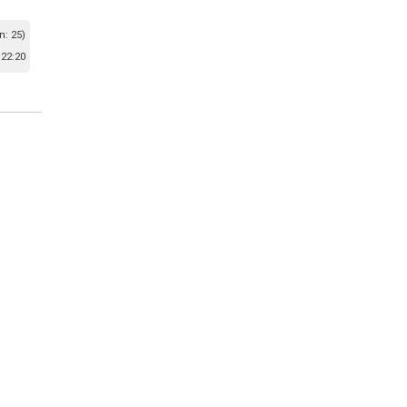
n: 25)
22:20