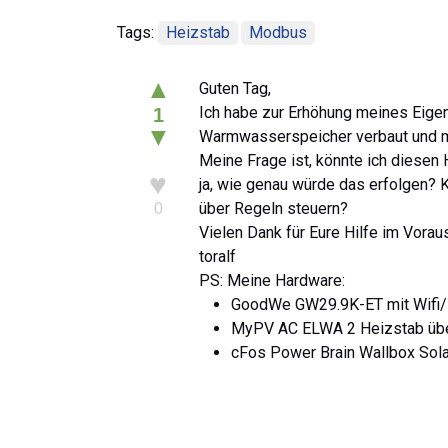
Tags:
Heizstab
Modbus
▲
Guten Tag,
Ich habe zur Erhöhung meines Eig
1
▼
Warmwasserspeicher verbaut und m
Meine Frage ist, könnte ich diese
♥
ja, wie genau würde das erfolgen? 
über Regeln steuern?
0
Vielen Dank für Eure Hilfe im Vorau
toralf
PS: Meine Hardware:
GoodWe GW29.9K-ET mit Wifi/L
MyPV AC ELWA 2 Heizstab üb
cFos Power Brain Wallbox Sola