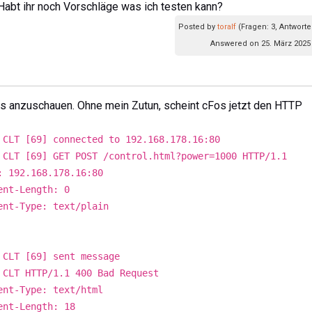
Habt ihr noch Vorschläge was ich testen kann?
Posted by
toralf
(Fragen: 3, Antworte
Answered on 25. März 2025 
 es anzuschauen. Ohne mein Zutun, scheint cFos jetzt den HTTP
 CLT [69] connected to 192.168.178.16:80
 CLT [69] GET POST /control.html?power=1000 HTTP/1.1
: 192.168.178.16:80
ent-Length: 0
ent-Type: text/plain
 CLT [69] sent message
 CLT HTTP/1.1 400 Bad Request
ent-Type: text/html
ent-Length: 18