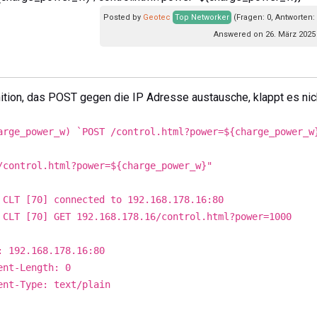
Posted by
Geotec
Top Networker
(Fragen: 0, Antworten:
Answered on 26. März 2025 
nition, das POST gegen die IP Adresse austausche, klappt es nic
arge_power_w) `POST /control.html?power=${charge_power_w
/control.html?power=${charge_power_w}"
 CLT [70] connected to 192.168.178.16:80
 CLT [70] GET 192.168.178.16/control.html?power=1000
: 192.168.178.16:80
ent-Length: 0
ent-Type: text/plain