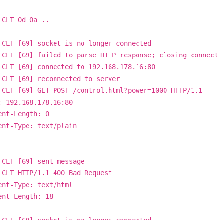
 CLT 0d 0a ..
 CLT [69] socket is no longer connected
 CLT [69] failed to parse HTTP response; closing connect
 CLT [69] connected to 192.168.178.16:80
 CLT [69] reconnected to server
 CLT [69] GET POST /control.html?power=1000 HTTP/1.1
: 192.168.178.16:80
ent-Length: 0
ent-Type: text/plain
 CLT [69] sent message
 CLT HTTP/1.1 400 Bad Request
ent-Type: text/html
ent-Length: 18
 CLT [69] socket is no longer connected