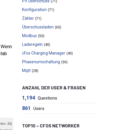
PV Überschuss
(71)
Konfiguration
(71)
Zähler
(71)
Überschussladen
(65)
Modbus
(50)
Laderegeln
(40)
? Wenn
stab
cFos Charging Manager
(40)
Phasenumschaltung
(36)
Mqtt
(28)
ANZAHL DER USER & FRAGEN
1,194
Questions
861
Users
ten: 25)
TOP10 – CFOS NETWORKER