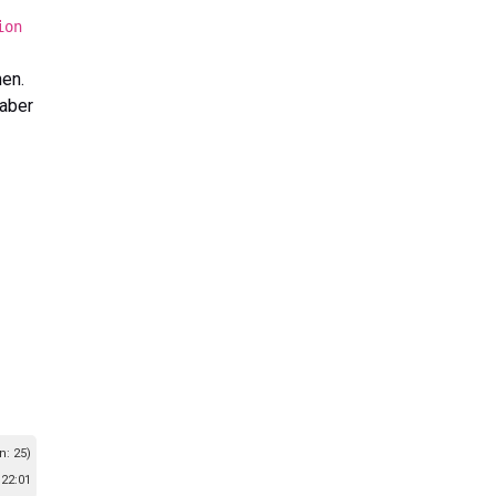
ion
hen.
aber
n: 25)
22:01