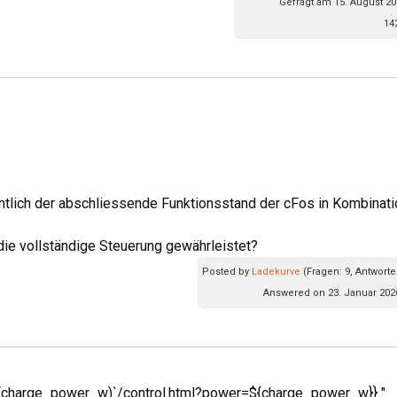
Gefragt am 15. August 20
14
ntlich der abschliessende Funktionsstand der cFos in Kombinati
ie vollständige Steuerung gewährleistet?
Posted by
Ladekurve
(Fragen: 9, Antworte
Answered on 23. Januar 202
s(charge_power_w)`/control.html?power=${charge_power_w}} "