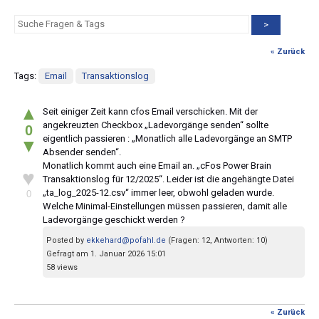
>
« Zurück
Tags:
Email
Transaktionslog
▲
Seit einiger Zeit kann cfos Email verschicken. Mit der
angekreuzten Checkbox „Ladevorgänge senden“ sollte
0
eigentlich passieren : „Monatlich alle Ladevorgänge an SMTP
▼
Absender senden“.
Monatlich kommt auch eine Email an. „cFos Power Brain
♥
Transaktionslog für 12/2025“. Leider ist die angehängte Datei
„ta_log_2025-12.csv“ immer leer, obwohl geladen wurde.
0
Welche Minimal-Einstellungen müssen passieren, damit alle
Ladevorgänge geschickt werden ?
Posted by
ekkehard@pofahl.de
(Fragen: 12, Antworten: 10)
Gefragt am 1. Januar 2026 15:01
58 views
« Zurück