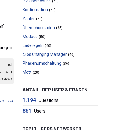
PV Überschuss
(71)
Konfiguration
(71)
Zähler
(71)
en“
Überschussladen
(65)
Modbus
(50)
Laderegeln
(40)
lungen
cFos Charging Manager
(40)
Phasenumschaltung
(36)
ten: 10)
Mqtt
26 15:01
(28)
59 views
ANZAHL DER USER & FRAGEN
1,194
Questions
« Zurück
861
Users
TOP10 – CFOS NETWORKER