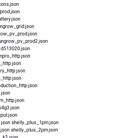
cons.json
prod.json
tery.json
ngrow_grid.json
row_pv_prod.json
sungrow_pv_prod2.json
_d513020.json
mpro_http.json
_http.json
ry_http.json
_http.json
uction_http.json
.json
m_http.json
i4g3.json
put.json
json shelly_plus_1pm.json
json shelly_plus_2pm.json
_k2.json