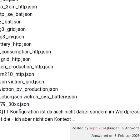
ro_3em_http.json
tp_se_bat.json
3_bat.json
3_grid.json
g3_inv.json
ttery_http.json
_consumption_http.json
rid_http.json
en_production_http.json
m210_http.json
on victron_grid.json
ictron_pv_production.json
ion.json victron_sys_battery.json
79_30xx.json
TT Konfiguration ist da auch nicht dabei sondern im Wordpress
die - ich aber nicht den Kontext ...
Posted by
seppl2024
(Fragen: 6, Antworte
Answered on 3. Februar 2025