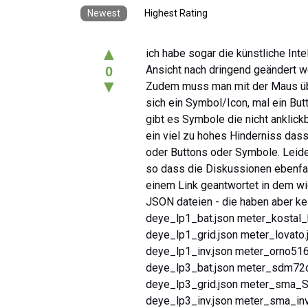
Newest
Highest Rating
▲
ich habe sogar die künstliche Inte
Ansicht nach dringend geändert we
0
▼
Zudem muss man mit der Maus über
sich ein Symbol/Icon, mal ein Bu
gibt es Symbole die nicht anklickb
ein viel zu hohes Hinderniss das
oder Buttons oder Symbole. Leide
so dass die Diskussionen ebenfal
einem Link geantwortet in dem wie
JSON dateien - die haben aber kei
deye_lp1_bat.json meter_kostal_
deye_lp1_grid.json meter_lovato.
deye_lp1_inv.json meter_orno516
deye_lp3_bat.json meter_sdm72
deye_lp3_grid.json meter_sma_
deye_lp3_inv.json meter_sma_inv