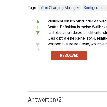
Tags:
cFos Charging Manager
Konfiguration
▲
Vielleicht bin ich blind, oder es wi
Geräte-Definition in meine Wallbox 
1
▼
Ich habe einen derzeit nicht unter
… es gibt ja eine Reihe json-Definiti
♥
Wallbox-GUI keine Stelle, wo ich ei
0
RESOLVED
Antworten
(2)