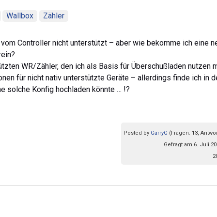
Wallbox
Zähler
rd vom Controller nicht unterstützt – aber wie bekomme ich eine 
rein?
stützten WR/Zähler, den ich als Basis für Überschußladen nutzen
onen für nicht nativ unterstützte Geräte – allerdings finde ich in d
ne solche Konfig hochladen könnte … !?
Posted by
GarryG
(Fragen: 13, Antwor
Gefragt am 6. Juli 20
2