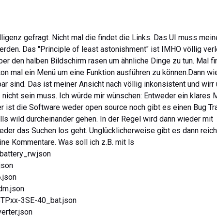
lligenz gefragt. Nicht mal die findet die Links. Das UI muss mein
rden. Das "Principle of least astonishment" ist IMHO völlig verl
 den halben Bildschirm rasen um ähnliche Dinge zu tun. Mal fi
tton mal ein Menü um eine Funktion ausführen zu können.Dann wi
ar sind. Das ist meiner Ansicht nach völlig inkonsistent und wirr
s nicht sein muss. Ich würde mir wünschen: Entweder ein klares
r ist die Software weder open source noch gibt es einen Bug Tr
ls wild durcheinander gehen. In der Regel wird dann wieder mit
der das Suchen los geht. Unglücklicherweise gibt es dann reich
ne Kommentare. Was soll ich z.B. mit ls
battery_rw.json
json
.json
dm.json
STPxx-3SE-40_bat.json
erter.json