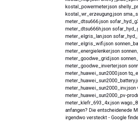
kostal_powermeter.json shelly_p
kostal_wr_erzeugung.json sma_s
meter_dtsu666.json sofar_hyd_g
meter_dtsu666h.json sofar_hyd_g
meter_elgris_lan.json sofar_hyd_
meter_elgris_wifi.json sonnen_ba
meter_energielenker.json sonnen
meter_goodwe_grid.json sonnen_g
meter_goodwe_inverter.json sonn
meter_huawei_sun2000.json tq_e
meter_huawei_sun2000_battery.js
meter_huawei_sun2000_inv.json v
meter_huawei_sun2000_pv-product
meter_klefr_693_4x.json wago_8
anfangen? Die entscheidenede MQ
irgendwo versteckt - Google findet 