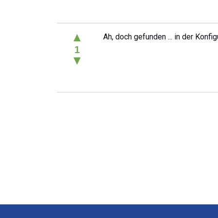
▲
Ah, doch gefunden ... in der Konfigu
1
▼