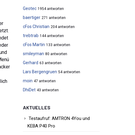
Geotec
1954 antworten
baertiger
271 antworten
er
cFos Christian
204 antworten
etzt.
trebtrab
144 antworten
ndet
eder
cFos Martin
133 antworten
 und
smileyman
80 antworten
 Menü
Gerhard
63 antworten
acker
Lars Bergengruen
54 antworten
lich
moin
47 antworten
DhiDet
43 antworten
AKTUELLES
Testaufruf: AMTRON 4You und
KEBA P40 Pro