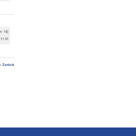
n: 16)
 11:51
« Zurück