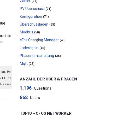
Zähler
(71)
PV Überschuss
(71)
Konfiguration
(71)
neue
Überschussladen
(65)
Modbus
(50)
 möchte
cFos Charging Manager
(40)
er
Laderegeln
(40)
Phasenumschaltung
(36)
Mqtt
(28)
ten: 16)
24 11:44
ANZAHL DER USER & FRAGEN
07 views
1,196
Questions
862
Users
TOP10 – CFOS NETWORKER