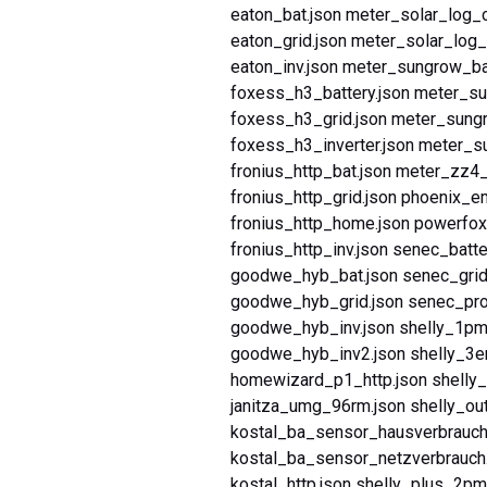
eaton_bat.json meter_solar_log_
eaton_grid.json meter_solar_log_
eaton_inv.json meter_sungrow_bat
foxess_h3_battery.json meter_su
foxess_h3_grid.json meter_sung
foxess_h3_inverter.json meter_
fronius_http_bat.json meter_zz4
fronius_http_grid.json phoenix_e
fronius_http_home.json powerfox
fronius_http_inv.json senec_batte
goodwe_hyb_bat.json senec_grid
goodwe_hyb_grid.json senec_prod
goodwe_hyb_inv.json shelly_1pm
goodwe_hyb_inv2.json shelly_3e
homewizard_p1_http.json shelly_
janitza_umg_96rm.json shelly_out
kostal_ba_sensor_hausverbrauch.
kostal_ba_sensor_netzverbrauch.
kostal_http.json shelly_plus_2pm