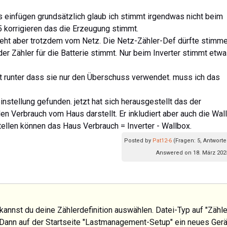
gs einfügen grundsätzlich glaub ich stimmt irgendwas nicht beim
65 korrigieren das die Erzeugung stimmt.
zieht aber trotzdem vom Netz. Die Netz-Zähler-Def dürfte stimme
er Zähler für die Batterie stimmt. Nur beim Inverter stimmt etw
t runter dass sie nur den Überschuss verwendet. muss ich das
stellung gefunden. jetzt hat sich herausgestellt das der
en Verbrauch vom Haus darstellt. Er inkludiert aber auch die Wal
ellen können das Haus Verbrauch = Inverter - Wallbox.
Posted by
Pat12-6
(Fragen: 5, Antworte
Answered on 18. März 2025
" kannst du deine Zählerdefinition auswählen. Datei-Typ auf "Zähle
. Dann auf der Startseite "Lastmanagement-Setup" ein neues Gerä