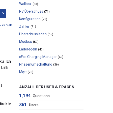
Wallbox
(83)
PV Überschuss
(71)
>
Konfiguration
(71)
« Zurück
Zähler
(71)
Überschussladen
(65)
Modbus
(50)
Laderegeln
(40)
cFos Charging Manager
(40)
u. Ich
Phasenumschaltung
(36)
 Link
Mqtt
(28)
rt
ANZAHL DER USER & FRAGEN
1,194
Questions
direkte
861
Users