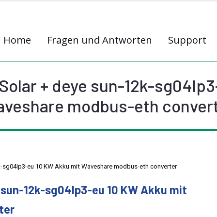
Home
Fragen und Antworten
Support
Solar + deye sun-12k-sg04lp
veshare modbus-eth conver
k-sg04lp3-eu 10 KW Akku mit Waveshare modbus-eth converter
e sun-12k-sg04lp3-eu 10 KW Akku mit
ter