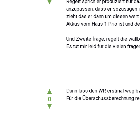
▼
Regelt sprich er produziert nur d
anzupassen, dass er sozusagen i
zieht das er dann um diesen wert 
Akkus vom Haus 1 Prio ist und der
Und Zweite frage, regelt die wal
Es tut mir leid für die vielen fra
▲
Dann lass den WR erstmal weg bzw
Für die Überschussberechnung re
0
▼