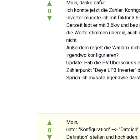
▲
Moin, danke dafür.
Ich konnte jetzt die Zähler-Konfi
0
▼
Inverter musste ich mit faktor 3,
Derzeit lädt er mit 3,6kw und be
die Werte stimmen überein, auch d
nicht.
Außerdem regelt die Wallbox nich
irgendwo konfigurieren?
Update: Hab die PV Überschuss ein
Zählerpunkt "Deye LP3 Inverter" d
Sprich ich müsste irgendwie darst
▲
Moin,
unter "Konfiguration" --> "Dateien
0
▼
Definition" stellen und hochladen