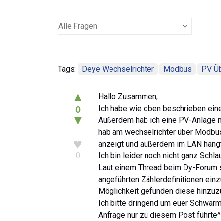
Tags:
Deye Wechselrichter
Modbus
PV Ü
▲
Hallo Zusammen,
Ich habe wie oben beschrieben eine
0
▼
Außerdem hab ich eine PV-Anlage 
hab am wechselrichter über Modbus
♥
anzeigt und außerdem im LAN hängt
Ich bin leider noch nicht ganz Schl
0
Laut einem Thread beim Dy-Forum so
angeführten Zählerdefinitionen ein
Möglichkeit gefunden diese hinzuzu
Ich bitte dringend um euer Schwarm
Anfrage nur zu diesem Post führte^