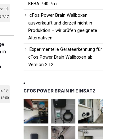
KEBA P40 Pro
n: 18)
cFos Power Brain Wallboxen
 7:17
ausverkauft und derzeit nicht in
Produktion – wir prüfen geeignete
Alternativen
ge
Experimentelle Geräteerkennung für
 in
cFos Power Brain Wallboxen ab
Version 2.12
h
CFOS POWER BRAIN IM EINSATZ
n: 18)
12:50