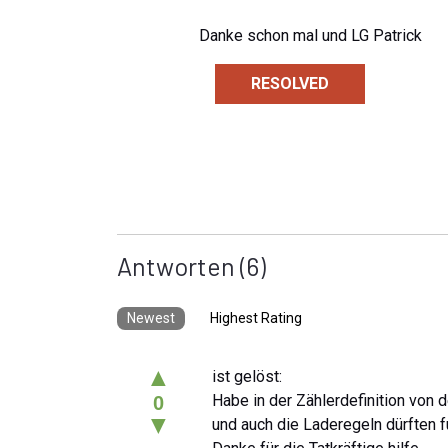
Danke schon mal und LG Patrick
RESOLVED
Antworten
(6)
Newest
Highest Rating
▲
ist gelöst:
Habe in der Zählerdefinition von 
0
▼
und auch die Laderegeln dürften f