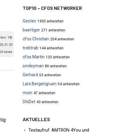
TOP10 – CFOS NETWORKER
Geotec
1950 antworten
baertiger
271 antworten
ten: 18)
cFos Christian
204 antworten
25 21:23
trebtrab
144 antworten
63 views
cFos Martin
133 antworten
smileyman
80 antworten
Gerhard
63 antworten
Lars Bergengruen
54 antworten
moin
47 antworten
DhiDet
43 antworten
AKTUELLES
tig
Testaufruf: AMTRON 4You und