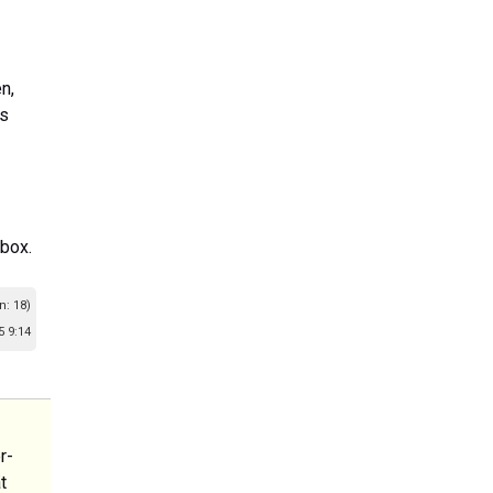
n,
as
lbox.
n: 18)
 9:14
r-
t