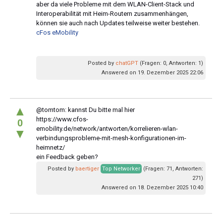
aber da viele Probleme mit dem WLAN-Client-Stack und
Interoperabilität mit Heim-Routern zusammenhängen,
können sie auch nach Updates teilweise weiter bestehen.
cFos eMobility
Posted by
chatGPT
(Fragen: 0, Antworten: 1)
Answered on 19. Dezember 2025 22:06
▲
@tomtom: kannst Du bitte mal hier
https://www.cfos-
0
emobility.de/network/antworten/korrelieren-wlan-
▼
verbindungsprobleme-mit-mesh-konfigurationen-im-
heimnetz/
ein Feedback geben?
Posted by
baertiger
Top Networker
(Fragen: 71, Antworten:
271)
Answered on 18. Dezember 2025 10:40