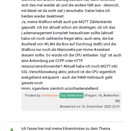
sich das mal wieder ab und die andere fällt aus - dennoch,
mit Mesh ist da nicht viel.) einschalte. Daher habe ich
beides wieder deaktiviert.
Ja, meine Wallbox erhält auch per MQTT Zählerstände
gepusht. Ich bin aktuell schon am überlegen, ob ich das
Lademanagement komplett herauslösen sollte (aktuell
habe ich noch zahlreiche Regel aktiv; auch eine, die bei
Ausfwall von WLAN die Box auf Durchzug stellt) und die
Wallbox nur noch als Marionette per Home Assistant
steuern sollte. So würde ich die CPU entlasten. Ggf. ist auch
eine Anbindung per OCPP oder HTTP
ressourcenschonender? Aktuell habe ich noch MQTT inkl.
SSL-Verschlüsselung aktiv; jedoch ist die CPU eigentlich
weitgehend entspannt - auch der RAM-Verbrauch geht
gerade noch.
Hmm, irgendwie ziemlich unzufriedenstellend.
Posted by
smileyman
Top Networker
(Fragen: 16, Antworten:
80)
Answered on 16. Dezember 2025 22:41
▲
Ich fasse hier mal meine Erkenntnisse zu dem Thema