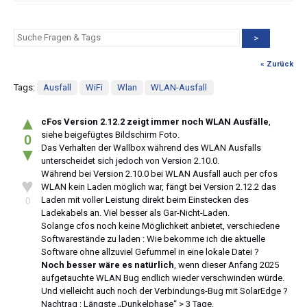
>
« Zurück
Tags:
Ausfall
WiFi
Wlan
WLAN-Ausfall
▲
cFos Version 2.12.2 zeigt immer noch WLAN Ausfälle
,
siehe beigefügtes Bildschirm Foto.
0
Das Verhalten der Wallbox während des WLAN Ausfalls
▼
unterscheidet sich jedoch von Version 2.10.0.
Während bei Version 2.10.0 bei WLAN Ausfall auch per cfos
♥
WLAN kein Laden möglich war, fängt bei Version 2.12.2 das
Laden mit voller Leistung direkt beim Einstecken des
0
Ladekabels an. Viel besser als Gar-Nicht-Laden.
Solange cfos noch keine Möglichkeit anbietet, verschiedene
Softwarestände zu laden : Wie bekomme ich die aktuelle
Software ohne allzuviel Gefummel in eine lokale Datei ?
Noch besser wäre es natürlich
, wenn dieser Anfang 2025
aufgetauchte WLAN Bug endlich wieder verschwinden würde.
Und vielleicht auch noch der Verbindungs-Bug mit SolarEdge ?
Nachtrag : Längste „Dunkelphase“ > 3 Tage.