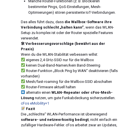
Manche Router-Funktionen (z. B. Blockieren
bestimmter Pings, QoS-Einstellungen, Mesh-
Optimierungen) stören persistente IoT-Verbindungen.
Das alles führt dazu, dass
die Wallbox-Software ihre
Verbindung schlecht „halten kann“
, wenn das WLAN-
Setup zu komplex ist oder der Router spezielle Features
verwendet.
🛠 Verbesserungsvorschläge (bewährt aus der
Praxis)
Wenn du die WLAN-Stabilität verbessern willst:
eigenes 2,4 GHz-SSID nur für die Wallbox
keinen Dual-Band-Namen/kein Band-Steering
Router-Funktion „Block Ping by WAN“ deaktivieren (falls
vorhanden)
Mesh/fast-roaming für die Wallbox-SSID abschalten
Router-Firmware aktuell halten
alternativ einen
WLAN-Repeater oder cFos-Mesh-
Lösung
nutzen, um gute Funkabdeckung sicherzustellen.
cFos eMobility+1
Fazit
Die „schlechte“ WLAN-Performance ist überwiegend
software- und netzwerkseitig bedingt
, nicht einfach ein
zufälliger Hardware-Fehler. cFos arbeitet zwar an Updates,