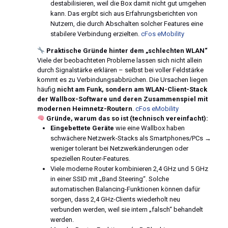
destabilisieren, weil die Box damit nicht gut umgehen
kann. Das ergibt sich aus Erfahrungsberichten von
Nutzern, die durch Abschalten solcher Features eine
stabilere Verbindung erzielten.
cFos eMobility
Praktische Gründe hinter dem „schlechten WLAN“
Viele der beobachteten Probleme lassen sich nicht allein
durch Signalstärke erklären – selbst bei voller Feldstärke
kommt es zu Verbindungsabbrüchen. Die Ursachen liegen
häufig
nicht am Funk, sondern am WLAN-Client-Stack
der Wallbox-Software und deren Zusammenspiel mit
modernen Heimnetz-Routern
.
cFos eMobility
Gründe, warum das so ist (technisch vereinfacht):
Eingebettete Geräte
wie eine Wallbox haben
schwächere Netzwerk-Stacks als Smartphones/PCs →
weniger tolerant bei Netzwerkänderungen oder
speziellen Router-Features.
Viele moderne Router kombinieren 2,4 GHz und 5 GHz
in einer SSID mit „Band Steering“. Solche
automatischen Balancing-Funktionen können dafür
sorgen, dass 2,4 GHz-Clients wiederholt neu
verbunden werden, weil sie intern „falsch“ behandelt
werden.