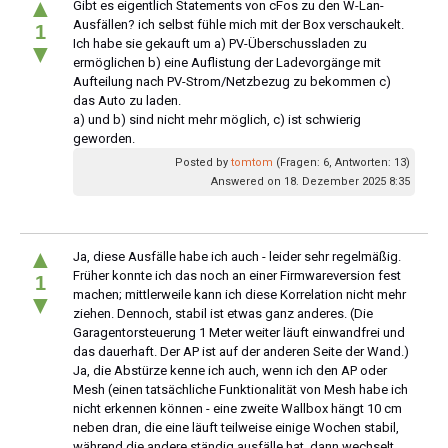
▲
Gibt es eigentlich Statements von cFos zu den W-Lan-
Ausfällen? ich selbst fühle mich mit der Box verschaukelt.
1
Ich habe sie gekauft um a) PV-Überschussladen zu
▼
ermöglichen b) eine Auflistung der Ladevorgänge mit
Aufteilung nach PV-Strom/Netzbezug zu bekommen c)
das Auto zu laden.
a) und b) sind nicht mehr möglich, c) ist schwierig
geworden.
Posted by
tomtom
(Fragen: 6, Antworten: 13)
Answered on 18. Dezember 2025 8:35
▲
Ja, diese Ausfälle habe ich auch - leider sehr regelmäßig.
Früher konnte ich das noch an einer Firmwareversion fest
1
machen; mittlerweile kann ich diese Korrelation nicht mehr
▼
ziehen. Dennoch, stabil ist etwas ganz anderes. (Die
Garagentorsteuerung 1 Meter weiter läuft einwandfrei und
das dauerhaft. Der AP ist auf der anderen Seite der Wand.)
Ja, die Abstürze kenne ich auch, wenn ich den AP oder
Mesh (einen tatsächliche Funktionalität von Mesh habe ich
nicht erkennen können - eine zweite Wallbox hängt 10 cm
neben dran, die eine läuft teilweise einige Wochen stabil,
während die andere ständig ausfälle hat, dann wechselt