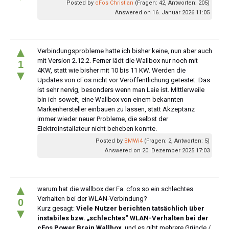
Posted by
cFos Christian
(Fragen: 42, Antworten: 205)
Answered on 16. Januar 2026 11:05
▲
Verbindungsprobleme hatte ich bisher keine, nun aber auch
mit Version 2.12.2. Ferner lädt die Wallbox nur noch mit
1
4KW, statt wie bisher mit 10 bis 11 KW. Werden die
▼
Updates von cFos nicht vor Veröffentlichung getestet. Das
ist sehr nervig, besonders wenn man Laie ist. Mittlerweile
bin ich soweit, eine Wallbox von einem bekannten
Markenhersteller einbauen zu lassen, statt Akzeptanz
immer wieder neuer Probleme, die selbst der
Elektroinstallateur nicht beheben konnte.
Posted by
BMWi4
(Fragen: 2, Antworten: 5)
Answered on 20. Dezember 2025 17:03
▲
warum hat die wallbox der Fa. cfos so ein schlechtes
Verhalten bei der WLAN-Verbindung?
0
Kurz gesagt:
Viele Nutzer berichten tatsächlich über
▼
instabiles bzw. „schlechtes“ WLAN-Verhalten bei der
cFos Power Brain Wallbox
, und es gibt mehrere Gründe /