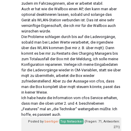
zudem im Fahrzeuginnern, aber er arbeitet stabil.
Auch er hat wie die Wallbox einen AP, den kann man aber
optional deaktivieren lassen, sobald und solange das
Gerät als WLAN-Station verbunden ist. Das ist eine sehr
vernünftige Eigenschaft, die ich mir für die Wallbox auch
wünschen würde.
Die Probleme schlagen durch bis auf die Ladevorgänge,
sobald man bei Laden Werte verarbeitet, die irgendwie
über das WLAN kommen (bei mir z. B. über mqtt). Dann
kommt es bei mir zu Restarts des Charging Managers bis
zum Totalausfall der Box mit der Meldung, ich solle meine
Konfiguration reparieren. Verlege ich meine Eingabedaten
für die Ladevorgänge wieder in CM-Variablen, statt sie über
mqtt zu übermitteln, arbeitet die Box wieder
zufriedenstellend. Aber zu der Aussage von cfos, dass
man die Box komplett über mqtt steuern könnte, passt das
in keiner Weise.
Ich habe heute die Information vom cfos Service erhalten,
dass man die oben unter 2. und 4. beschriebenen
„Features“ mal an „die Techniker“ weitergeben müßte. Ich
hoffe, es passiert auch.
Posted by
baertiger
Top Networker
(Fragen: 71, Antworten:
271)