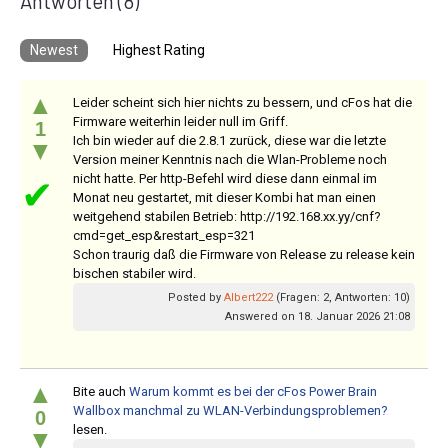
Antworten
(8)
Newest
Highest Rating
▲
Leider scheint sich hier nichts zu bessern, und cFos hat die
Firmware weiterhin leider null im Griff.
1
Ich bin wieder auf die 2.8.1 zurück, diese war die letzte
▼
Version meiner Kenntnis nach die Wlan-Probleme noch
nicht hatte. Per http-Befehl wird diese dann einmal im
✔
Monat neu gestartet, mit dieser Kombi hat man einen
weitgehend stabilen Betrieb: http://192.168.xx.yy/cnf?
cmd=get_esp&restart_esp=321
Schon traurig daß die Firmware von Release zu release kein
bischen stabiler wird.
Posted by
Albert222
(Fragen: 2, Antworten: 10)
Answered on 18. Januar 2026 21:08
▲
Bite auch
Warum kommt es bei der cFos Power Brain
Wallbox manchmal zu WLAN-Verbindungsproblemen?
0
lesen.
▼