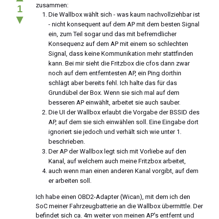
zusammen:
1
Die Wallbox wählt sich - was kaum nachvollziehbar ist
▼
- nicht konsequent auf dem AP mit dem besten Signal
ein, zum Teil sogar und das mit befremdlicher
Konsequenz auf dem AP mit einem so schlechten
Signal, dass keine Kommunikation mehr stattfinden
kann. Bei mir sieht die Fritzbox die cfos dann zwar
noch auf dem entferntesten AP, ein Ping dorthin
schlägt aber bereits fehl. Ich halte das für das
Grundübel der Box. Wenn sie sich mal auf dem
besseren AP einwählt, arbeitet sie auch sauber.
Die UI der Wallbox erlaubt die Vorgabe der BSSID des
AP, auf dem sie sich einwählen soll. Eine Eingabe dort
ignoriert sie jedoch und verhält sich wie unter 1.
beschrieben.
Der AP der Wallbox legt sich mit Vorliebe auf den
Kanal, auf welchem auch meine Fritzbox arbeitet,
auch wenn man einen anderen Kanal vorgibt, auf dem
er arbeiten soll.
Ich habe einen OBD2-Adapter (Wican), mit dem ich den
SoC meiner Fahrzeugbatterie an die Wallbox übermittle. Der
befindet sich ca. 4m weiter von meinen AP's entfernt und