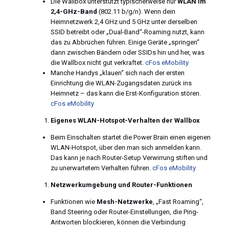
Die Wallbox unterstützt typischerweise nur
WLAN im
2,4-GHz-Band
(802.11 b/g/n). Wenn dein
Heimnetzwerk 2,4 GHz und 5 GHz unter derselben
SSID betreibt oder „Dual-Band“-Roaming nutzt, kann
das zu Abbrüchen führen. Einige Geräte „springen“
dann zwischen Bändern oder SSIDs hin und her, was
die Wallbox nicht gut verkraftet.
cFos eMobility
Manche Handys „klauen“ sich nach der ersten
Einrichtung die WLAN-Zugangsdaten zurück ins
Heimnetz – das kann die Erst-Konfiguration stören.
cFos eMobility
Eigenes WLAN-Hotspot-Verhalten der Wallbox
Beim Einschalten startet die Power Brain einen eigenen
WLAN-Hotspot, über den man sich anmelden kann.
Das kann je nach Router-Setup Verwirrung stiften und
zu unerwartetem Verhalten führen.
cFos eMobility
Netzwerkumgebung und Router-Funktionen
Funktionen wie
Mesh-Netzwerke
, „Fast Roaming“,
Band Steering oder Router-Einstellungen, die Ping-
Antworten blockieren, können die Verbindung