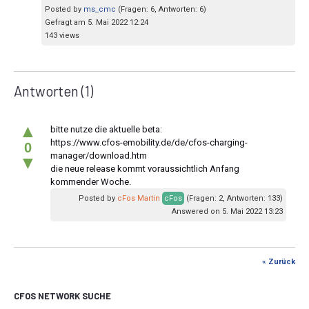
Posted by
ms_cmc
(Fragen: 6, Antworten: 6)
Gefragt am 5. Mai 2022 12:24
143 views
Antworten
(1)
▲
bitte nutze die aktuelle beta:
https://www.cfos-emobility.de/de/cfos-charging-
0
manager/download.htm
▼
die neue release kommt voraussichtlich Anfang
kommender Woche.
Posted by
cFos Martin
cFos
(Fragen: 2, Antworten: 133)
Answered on 5. Mai 2022 13:23
« Zurück
CFOS NETWORK SUCHE