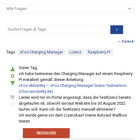
>
« Zurück
Tags:
cFos Charging Manager
Lizenz
Raspberry Pi
▲
Guten Tag,
ich habe testweise den Charging Manager auf einem Raspberry
0
Pi installiert gemäß dieser Anleitung:
▼
cFos eMobility – cFos Charging Manager Gratis-Testversion
(cfos-emobility.de)
♥
Leider wird mir im Portal angezeigt, dass die Testlizenz bereits
abgelaufen ist, obwohl sie laut Website bis 30.August 2022
0
laufen soll. Kann ich die Testlizenz manuell aktivieren?
Ich würde gerne vor dem Lizenzkauf meine Autoaid Wallbox
testen.
RESOLVED