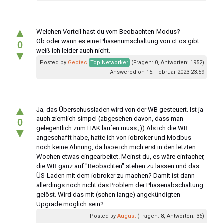
▲
Welchen Vorteil hast du vom Beobachten-Modus?
Ob oder wann es eine Phasenumschaltung von cFos gibt
0
weiß ich leider auch nicht.
▼
Posted by
Geotec
Top Networker
(Fragen: 0, Antworten: 1952)
Answered on 15. Februar 2023 23:59
▲
Ja, das Überschussladen wird von der WB gesteuert. Ist ja
auch ziemlich simpel (abgesehen davon, dass man
0
gelegentlich zum HAK laufen muss ;)) Als ich die WB
▼
angeschafft habe, hatte ich von iobroker und Modbus
noch keine Ahnung, da habe ich mich erst in den letzten
Wochen etwas eingearbeitet. Meinst du, es wäre einfacher,
die WB ganz auf "Beobachten" stehen zu lassen und das
ÜS-Laden mit dem iobroker zu machen? Damit ist dann
allerdings noch nicht das Problem der Phasenabschaltung
gelöst. Wird das mit (schon lange) angekündigten
Upgrade möglich sein?
Posted by
August
(Fragen: 8, Antworten: 36)