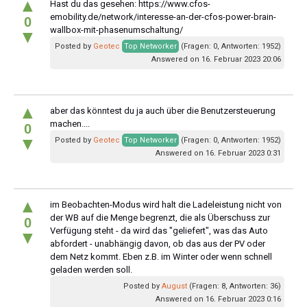
▲
Hast du das gesehen: https://www.cfos-
emobility.de/network/interesse-an-der-cfos-power-brain-
0
wallbox-mit-phasenumschaltung/
▼
Posted by
Geotec
Top Networker
(Fragen: 0, Antworten: 1952)
Answered on 16. Februar 2023 20:06
▲
aber das könntest du ja auch über die Benutzersteuerung
machen....
0
▼
Posted by
Geotec
Top Networker
(Fragen: 0, Antworten: 1952)
Answered on 16. Februar 2023 0:31
▲
im Beobachten-Modus wird halt die Ladeleistung nicht von
der WB auf die Menge begrenzt, die als Überschuss zur
0
Verfügung steht - da wird das "geliefert", was das Auto
▼
abfordert - unabhängig davon, ob das aus der PV oder
dem Netz kommt. Eben z.B. im Winter oder wenn schnell
geladen werden soll.
Posted by
August
(Fragen: 8, Antworten: 36)
Answered on 16. Februar 2023 0:16