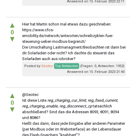
Answered on 15. Februar 2023 22:11
▲
Hier hat Martin schon mal etwas dazu geschrieben:
https://www.cfos-
0
emobility.de/network/antworten/schreibzyklen-fuer-
▼
steuerung-ueber-modbus-begrenzt/
Die Umschaltung Lastmanagment/Beobachten ist dann bei
dir Solarladen oder nicht? Ich dachte du steuerst das
Solarladen auch aus iobroker?
Posted by
Geotec
Top Networker
(Fragen: 0, Antworten: 1952)
Answered on 15. Februar 2023 21:40
▲
@Geotec
Ist diese Liste
reg_charging_cur_limit, reg_fixed_current,
0
reg_charging_enable, reg_disconnect_cp
tatsächlich
▼
abschließend? Sind das die Adressen 8093, 8091, 8094
und 8086?
Heißt das dann, dass jede Eingabe aller anderen Parameter
(per Modbus oder im Webinterface) an der Lebensdauer
des Flash-Speichers "knabbert"?