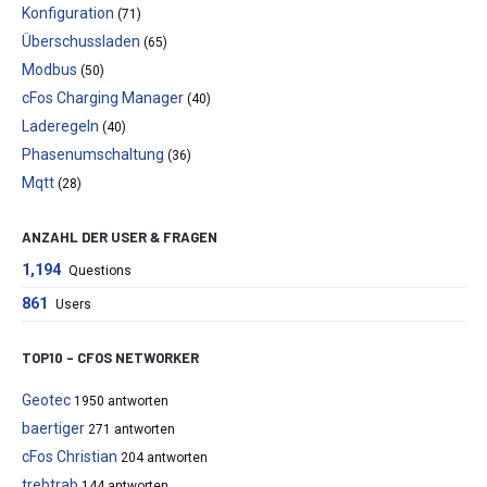
Konfiguration
(71)
Überschussladen
(65)
Modbus
(50)
cFos Charging Manager
(40)
Laderegeln
(40)
Phasenumschaltung
(36)
Mqtt
(28)
ANZAHL DER USER & FRAGEN
1,194
Questions
861
Users
TOP10 – CFOS NETWORKER
Geotec
1950 antworten
baertiger
271 antworten
cFos Christian
204 antworten
trebtrab
144 antworten