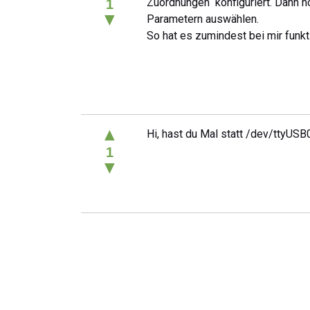
Zuordnungen“ konfiguriert. Dann n
1
▼
Parametern auswählen.
So hat es zumindest bei mir funkti
▲
Hi, hast du Mal statt /dev/ttyUSB
1
▼