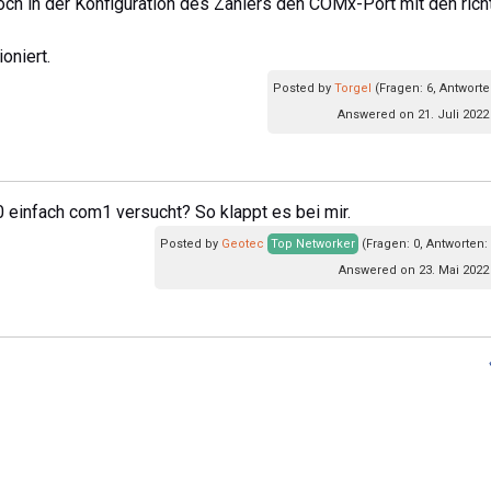
och in der Konfiguration des Zählers den COMx-Port mit den rich
oniert.
Posted by
Torgel
(Fragen: 6, Antworte
Answered on 21. Juli 2022
0 einfach com1 versucht? So klappt es bei mir.
Posted by
Geotec
Top Networker
(Fragen: 0, Antworten:
Answered on 23. Mai 2022