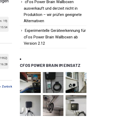
tigen
cFos Power Brain Wallboxen
ausverkauft und derzeit nicht in
Produktion – wir prüfen geeignete
Alternativen
n: 19)
 15:54
Experimentelle Geräteerkennung für
cFos Power Brain Wallboxen ab
Version 2.12
 1952)
 16:28
CFOS POWER BRAIN IM EINSATZ
« Zurück