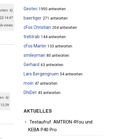
Geotec
1950 antworten
orten: 6)
baertiger
22 14:47
271 antworten
56 views
cFos Christian
204 antworten
trebtrab
144 antworten
cFos Martin
133 antworten
smileyman
80 antworten
Gerhard
63 antworten
Lars Bergengruen
54 antworten
moin
47 antworten
DhiDet
43 antworten
en: 6)
 12:29
AKTUELLES
Testaufruf: AMTRON 4You und
KEBA P40 Pro