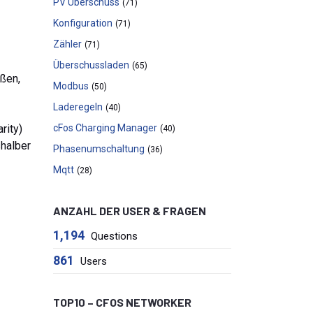
PV Überschuss
(71)
Konfiguration
(71)
Zähler
(71)
Überschussladen
(65)
ßen,
Modbus
(50)
Laderegeln
(40)
rity)
cFos Charging Manager
(40)
shalber
Phasenumschaltung
(36)
Mqtt
(28)
ANZAHL DER USER & FRAGEN
1,194
Questions
861
Users
TOP10 – CFOS NETWORKER