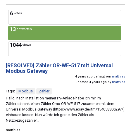
6
votes
13
antworten
1044
views
[RESOLVED]
Zähler OR-WE-517 mit Universal
Modbus Gateway
4 years ago gefragt von
matthias
updated 4 years ago by
matthias
Tags:
Modbus
Zähler
Hallo, nach Installation meiner PV-Anlage habe ich mir im
Zählerschrank einen Zähler Orno OR-WE-517 zusammen mit dem
Universal Modbus Gateway (https://www.ebay.de/itm/154058806297/)
einbauen lassen. Nun würde ich gerne den Zähler als
Netzbezugszähler...
matthias