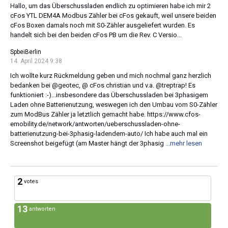
Hallo, um das Überschussladen endlich zu optimieren habe ich mir 2
cFos YTL DEM4A Modbus Zähler bei cFos gekauft, weil unsere beiden
cFos Boxen damals noch mit S0-Zähler ausgeliefert wurden. Es
handelt sich bei den beiden cFos PB um die Rev. C Versio...
SpbeiBerlin
14. April 2024 9:38
Ich wollte kurz Rückmeldung geben und mich nochmal ganz herzlich
bedanken bei @geotec, @ cFos christian und v.a. @treptrap! Es
funktioniert :-)...insbesondere das Überschussladen bei 3phasigem
Laden ohne Batterienutzung, weswegen ich den Umbau vom S0-Zähler
zum ModBus Zähler ja letztlich gemacht habe. https://www.cfos-
emobility.de/network/antworten/ueberschussladen-ohne-
batterienutzung-bei-3phasig-ladendem-auto/ Ich habe auch mal ein
Screenshot beigefügt (am Master hängt der 3phasig
...mehr lesen
2
votes
13
antworten