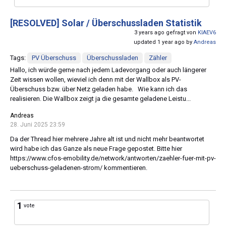
[RESOLVED]
Solar / Überschussladen Statistik
3 years ago gefragt von
KIAEV6
updated 1 year ago by
Andreas
Tags:
PV Überschuss
Überschussladen
Zähler
Hallo, ich würde gerne nach jedem Ladevorgang oder auch längerer
Zeit wissen wollen, wieviel ich denn mit der Wallbox als PV-
Überschuss bzw. über Netz geladen habe. Wie kann ich das
realisieren. Die Wallbox zeigt ja die gesamte geladene Leistu...
Andreas
28. Juni 2025 23:59
Da der Thread hier mehrere Jahre alt ist und nicht mehr beantwortet
wird habe ich das Ganze als neue Frage gepostet. Bitte hier
https://www.cfos-emobility.de/network/antworten/zaehler-fuer-mit-pv-
ueberschuss-geladenen-strom/ kommentieren.
1
vote