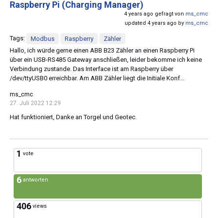
Raspberry Pi (Charging Manager)
4 years ago gefragt von
ms_cmc
updated 4 years ago by
ms_cmc
Tags:
Modbus
Raspberry
Zähler
Hallo, ich würde gerne einen ABB B23 Zähler an einen Raspberry Pi
über ein USB-RS485 Gateway anschließen, leider bekomme ich keine
Verbindung zustande. Das Interface ist am Raspberry über
/dev/ttyUSB0 erreichbar. Am ABB Zähler liegt die Initiale Konf...
ms_cmc
27. Juli 2022 12:29
Hat funktioniert, Danke an Torgel und Geotec.
1
vote
6
antworten
406
views