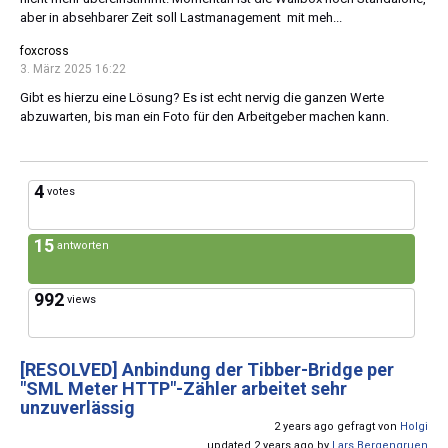
aber in absehbarer Zeit soll Lastmanagement mit meh...
foxcross
3. März 2025 16:22
Gibt es hierzu eine Lösung? Es ist echt nervig die ganzen Werte
abzuwarten, bis man ein Foto für den Arbeitgeber machen kann.
4
votes
15
antworten
992
views
[RESOLVED]
Anbindung der Tibber-Bridge per
"SML Meter HTTP"-Zähler arbeitet sehr
unzuverlässig
2 years ago gefragt von
Holgi
updated 2 years ago by
Lars Bergengruen