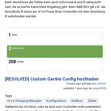
Beim Anschluss der Zähler kann auch schonmal A und B vertauscht
sein, da es hierfür keine klare Regelung gibt. Beim ABB B23 gilt z.B. der
Anschluss A muss am cFos Power Brain Controller mit dem Anschluss
B verbdunden werden.
1
vote
2
antworten
208
views
[RESOLVED]
Custom Geräte Config hochladen
2 years ago gefragt von
GarryG
updated 1 year ago by
seppl2024
Tags:
cFos Charging Manager
Konfiguration
Wallbox
Zähler
Vielleicht bin ich blind, oder es wird vom Controller nicht unterstützt -