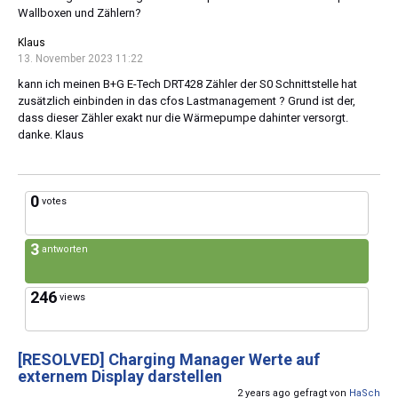
Wallboxen und Zählern?
Klaus
13. November 2023 11:22
kann ich meinen B+G E-Tech DRT428 Zähler der S0 Schnittstelle hat
zusätzlich einbinden in das cfos Lastmanagement ? Grund ist der,
dass dieser Zähler exakt nur die Wärmepumpe dahinter versorgt.
danke. Klaus
0
votes
3
antworten
246
views
[RESOLVED]
Charging Manager Werte auf
externem Display darstellen
2 years ago gefragt von
HaSch