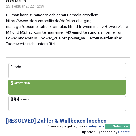
cFos Martin
25. Februar 2022 12:39
Hi, man kann zumindest Zähler mit Formeln erstellen:
https://www.cfos-emobility.de/de/cfos-charging-
manager/documentation/formulas.htm d.h. wenn man z.B. zwei Zähler
M1 und M2 hat, könnte man einen M3 einrichten und als Formel für
Power angeben M1.power_va + M2.power_va. Derzeit werden aber
Tageswerte nicht unterstützt.
1
vote
5
antworten
394
views
[RESOLVED]
Zähler & Wallboxen löschen
3 years ago gefragt von
smileyman
Top Networker
updated 1 year ago by
Geotec