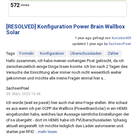
572
views
[RESOLVED]
Konfiguration Power Brain Wallbox
Solar
1 year ago gefragt von
Kunzibert09
updated 1 year ago by
SachsenPowl
Tags:
Formeln
Konfiguration
Überschussladen
Zähler
Hallo zusammen, ich habe meinen vorherigen Post gelöscht, da ich
zwischenzeitlich einige Dinge lösen konnte. Ich bin nach 2 Tagen des
Versuchs der Einrichtung aber immer noch nicht wesentlich weiter
gekommen und möchte alle meine Fragen einmal hier s...
SachsenPowl
30. März 2025 10:46
Ich würde (weil es passt) hier auch mal eine Frage stellen. Wie schaut
es aus wenn ich per OCPP die Wallbox (PowerBrainSolar) in ein HEMS
eingebunden habe, welches laut Aussage sämtliche Einstellungen der
cFos übergeht - dort im HEMS habe ich PVÜberschussladen 1phasig
aktuell eingestellt. Ich möchte lediglich das Laden autorisieren und
starten per RFID
...mehr lesen