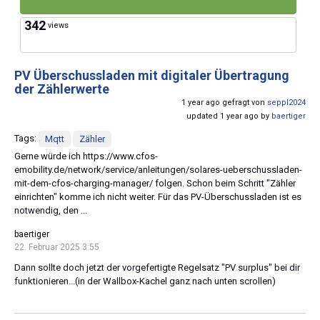
342
views
PV Überschussladen mit digitaler Übertragung
der Zählerwerte
1 year ago gefragt von
seppl2024
updated 1 year ago by
baertiger
Tags:
Mqtt
Zähler
Gerne würde ich https://www.cfos-
emobility.de/network/service/anleitungen/solares-ueberschussladen-
mit-dem-cfos-charging-manager/ folgen. Schon beim Schritt "Zähler
einrichten" komme ich nicht weiter. Für das PV-Überschussladen ist es
notwendig, den ...
baertiger
22. Februar 2025 3:55
Dann sollte doch jetzt der vorgefertigte Regelsatz "PV surplus" bei dir
funktionieren...(in der Wallbox-Kachel ganz nach unten scrollen)