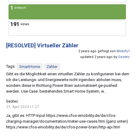
1
antwort
191
views
[RESOLVED]
Virtueller Zähler
2 years ago gefragt von
Mobifu1
updated 2 years ago by
Geotec
Tags:
SmartHome
Zähler
Gibt es die Möglichkeit einen virtuellen Zähler zu konfigurieren bei dem
ich die Leistungs- und Energiewerte nicht irgendwo abholen muss,
sondern diese in Richtung Power Brain automatisiert ge-pushed
werden. Use Case: bestehendes Smart Home System, w...
Geotec
23. April 2024 11:27
Ja, gibt es. HTTP-Input https://www.cfos-emobility.de/de/cfos-
charging-manager/documentation/meter-use-cases.htm (ganz unten)
https://www.cfos-emobility.de/de/cfos-power-brain/http-api.htm