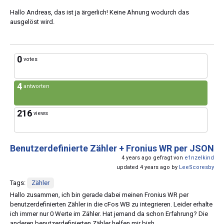
Hallo Andreas, das ist ja ärgerlich! Keine Ahnung wodurch das
ausgelöst wird.
0
votes
4
antworten
216
views
Benutzerdefinierte Zähler + Fronius WR per JSON
4 years ago gefragt von
e1nzelkind
updated 4 years ago by
LeeScoresby
Tags:
Zähler
Hallo zusammen, ich bin gerade dabei meinen Fronius WR per
benutzerdefinierten Zähler in die cFos WB zu integrieren. Leider erhalte
ich immer nur 0 Werte im Zähler. Hat jemand da schon Erfahrung? Die
anderen benutzerdefinierten Zähler helfen mir bish...