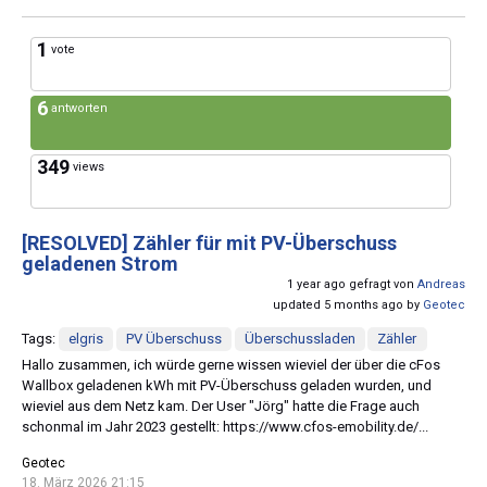
1
vote
6
antworten
349
views
[RESOLVED]
Zähler für mit PV-Überschuss
geladenen Strom
1 year ago gefragt von
Andreas
updated 5 months ago by
Geotec
Tags:
elgris
PV Überschuss
Überschussladen
Zähler
Hallo zusammen, ich würde gerne wissen wieviel der über die cFos
Wallbox geladenen kWh mit PV-Überschuss geladen wurden, und
wieviel aus dem Netz kam. Der User "Jörg" hatte die Frage auch
schonmal im Jahr 2023 gestellt: https://www.cfos-emobility.de/...
Geotec
18. März 2026 21:15