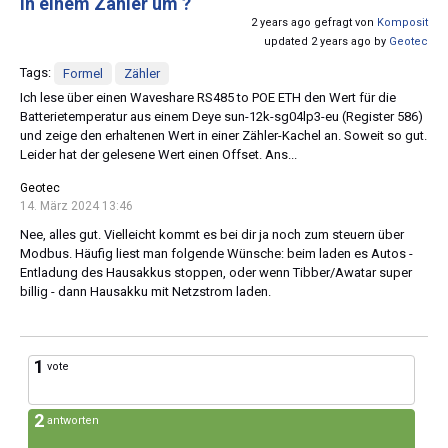
in einem Zähler um ?
2 years ago gefragt von
Komposit
updated 2 years ago by
Geotec
Tags:
Formel
Zähler
Ich lese über einen Waveshare RS485 to POE ETH den Wert für die
Batterietemperatur aus einem Deye sun-12k-sg04lp3-eu (Register 586)
und zeige den erhaltenen Wert in einer Zähler-Kachel an. Soweit so gut.
Leider hat der gelesene Wert einen Offset. Ans...
Geotec
14. März 2024 13:46
Nee, alles gut. Vielleicht kommt es bei dir ja noch zum steuern über
Modbus. Häufig liest man folgende Wünsche: beim laden es Autos -
Entladung des Hausakkus stoppen, oder wenn Tibber/Awatar super
billig - dann Hausakku mit Netzstrom laden.
1
vote
2
antworten