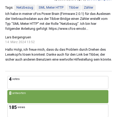
Tags:
Netzbezug
SML Meter HTTP
Tibber
Zähler
Ich habe in meiner cFos Power Brain (Firmware 2.0.1) für das Auslesen
der Verbrauchsdaten aus der Tibber-Bridge einen Zähler erstellt vom
Typ "SML Meter HTTP" mit der Rolle "Netzbezug". Ich bin hier
folgender Anleitung gefolgt: https://www.cfos-emobi...
Lars Bergengruen
14. März 2024 13:52
Hallo Holgi, ich freue mich, dass du das Problem durch Drehen des
Lesekopfs lösen konntest. Danke auch für den Link bei Tibber, der
sicher auch anderen Benutzern eine wertvolle Hilfestellung sein könnte.
4
votes
8
antworten
185
views