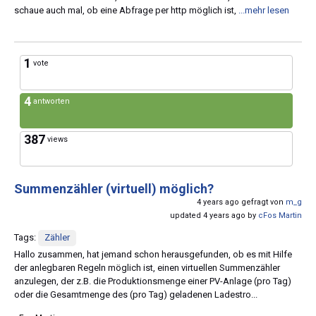
schaue auch mal, ob eine Abfrage per http möglich ist,
...mehr lesen
1
vote
4
antworten
387
views
Summenzähler (virtuell) möglich?
4 years ago gefragt von
m_g
updated 4 years ago by
cFos Martin
Tags:
Zähler
Hallo zusammen, hat jemand schon herausgefunden, ob es mit Hilfe
der anlegbaren Regeln möglich ist, einen virtuellen Summenzähler
anzulegen, der z.B. die Produktionsmenge einer PV-Anlage (pro Tag)
oder die Gesamtmenge des (pro Tag) geladenen Ladestro...