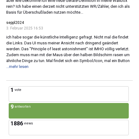
aber wie bekomme ich eine neue Geräte-Definition in meine Wallbox
rein? Ich habe einen derzeit nicht unterstützten WR/Zähler, den ich als
Basis für Überschußladen nutzen möchte...
seppl2024
3. Februar 2025 16:53
ich habe sogar die künstliche Intelligenz gefragt. Nicht mal die findet
die Links. Das UI muss meiner Ansicht nach dringend geändert
werden. Das "Principle of least astonishment" ist IMHO völlig verletzt.
Zudem muss man mit der Maus über den halben Bildschirm rasen um
ähnliche Dinge zu tun. Mal findet sich ein Symbol/Icon, mal ein Button
...mehr lesen
1
vote
9
antworten
1886
views