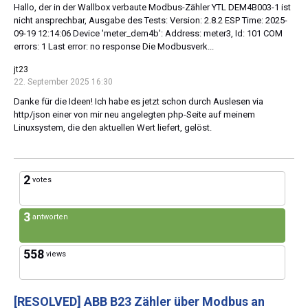
Hallo, der in der Wallbox verbaute Modbus-Zähler YTL DEM4B003-1 ist
nicht ansprechbar, Ausgabe des Tests: Version: 2.8.2 ESP Time: 2025-
09-19 12:14:06 Device 'meter_dem4b': Address: meter3, Id: 101 COM
errors: 1 Last error: no response Die Modbusverk...
jt23
22. September 2025 16:30
Danke für die Ideen! Ich habe es jetzt schon durch Auslesen via
http/json einer von mir neu angelegten php-Seite auf meinem
Linuxsystem, die den aktuellen Wert liefert, gelöst.
2
votes
3
antworten
558
views
[RESOLVED]
ABB B23 Zähler über Modbus an