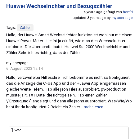
Huawei Wechselrichter und Bezugszähler
4 years ago gefragt von
henfri
updated 3 years ago by
mylaserpage
Tags:
Zähler
Hallo, der Huawei Smart Wechselrichter funktioniert wohl nur mit einem
Huawei Power-Meter. Hier ist ja erklärt, wie man den Wechselrichter
einbindet. Die Überschrift lautet Huawei Sun2000 Wechselrichter und
Zähler Sehe ich es richtig, dass der Zähle...
mylaserpage
6. August 2023 12:14
Hallo, verzweifelter Hilfeschrei...ich bekomme es nicht so konfiguriert
das die Anzeige der CFos App und der Huawei App einigermassen
gleiche Werte liefern. Hab alle json Files ausprobiert. pv-production
müsste ja lt. TXT Datei die richtige sein. Hab einen Zähler
\"Erzeugung\" angelegt und dann alle jsons ausprobiert. Was/Wie/Wo
habt ihr da konfiguriert ? Reicht ein Zähler
...mehr lesen
1
vote