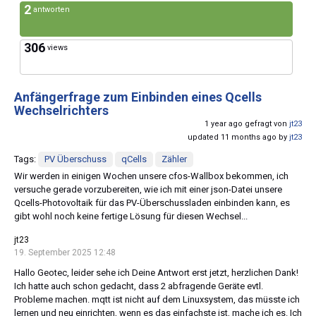
2
antworten
306
views
Anfängerfrage zum Einbinden eines Qcells
Wechselrichters
1 year ago gefragt von
jt23
updated 11 months ago by
jt23
Tags:
PV Überschuss
qCells
Zähler
Wir werden in einigen Wochen unsere cfos-Wallbox bekommen, ich
versuche gerade vorzubereiten, wie ich mit einer json-Datei unsere
Qcells-Photovoltaik für das PV-Überschussladen einbinden kann, es
gibt wohl noch keine fertige Lösung für diesen Wechsel...
jt23
19. September 2025 12:48
Hallo Geotec, leider sehe ich Deine Antwort erst jetzt, herzlichen Dank!
Ich hatte auch schon gedacht, dass 2 abfragende Geräte evtl.
Probleme machen. mqtt ist nicht auf dem Linuxsystem, das müsste ich
lernen und neu einrichten, wenn es das einfachste ist, mache ich es. Ich