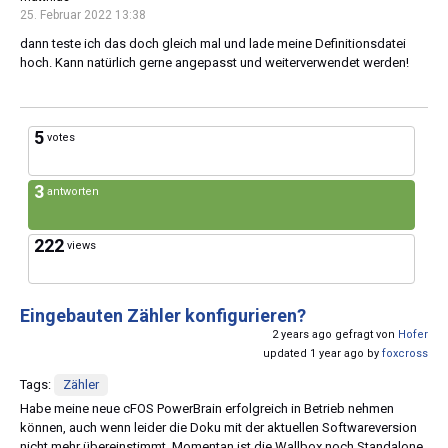
25. Februar 2022 13:38
dann teste ich das doch gleich mal und lade meine Definitionsdatei
hoch. Kann natürlich gerne angepasst und weiterverwendet werden!
5
votes
3
antworten
222
views
Eingebauten Zähler konfigurieren?
2 years ago gefragt von
Hofer
updated 1 year ago by
foxcross
Tags:
Zähler
Habe meine neue cFOS PowerBrain erfolgreich in Betrieb nehmen
können, auch wenn leider die Doku mit der aktuellen Softwareversion
nicht mehr übereinstimmt. Momentan ist die Wallbox noch Standalone,