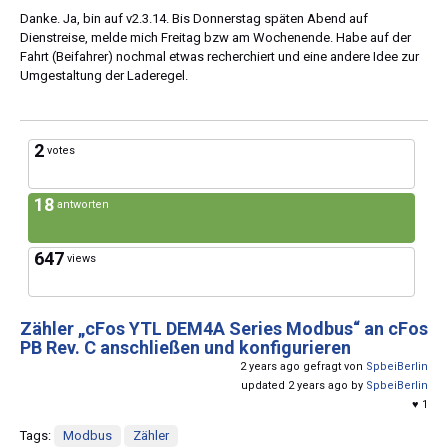
Danke. Ja, bin auf v2.3.14. Bis Donnerstag späten Abend auf
Dienstreise, melde mich Freitag bzw am Wochenende. Habe auf der
Fahrt (Beifahrer) nochmal etwas recherchiert und eine andere Idee zur
Umgestaltung der Laderegel.
2
votes
18
antworten
647
views
Zähler „cFos YTL DEM4A Series Modbus“ an cFos
PB Rev. C anschließen und konfigurieren
2 years ago gefragt von
SpbeiBerlin
updated 2 years ago by
SpbeiBerlin
♥ 1
Tags:
Modbus
Zähler