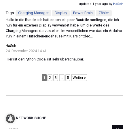
updated 1 year ago by
HaSch
Tags:
Charging Manager
Display
Power Brain
Zähler
Hallo in die Runde, ich hatte noch ein paar Bauteile rumliegen, die ich
nun für ein externes Display verwendet habe, um die Werte des
Charging Managers darzustellen. Im wesentlichen war das ein Arduino
Yun in einem Hutschienengehäuse mit Klarsichtdec...
HaSch
24. Dezember 2024 14:41
Hier ist der Python Code, ist sehr überschaubar.
1
2
3
…
5
Weiter »
CFOS NETWORK SUCHE