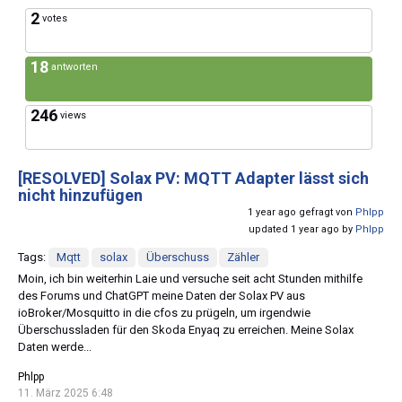
2
votes
18
antworten
246
views
[RESOLVED]
Solax PV: MQTT Adapter lässt sich
nicht hinzufügen
1 year ago gefragt von
Phlpp
updated 1 year ago by
Phlpp
Tags:
Mqtt
solax
Überschuss
Zähler
Moin, ich bin weiterhin Laie und versuche seit acht Stunden mithilfe
des Forums und ChatGPT meine Daten der Solax PV aus
ioBroker/Mosquitto in die cfos zu prügeln, um irgendwie
Überschussladen für den Skoda Enyaq zu erreichen. Meine Solax
Daten werde...
Phlpp
11. März 2025 6:48