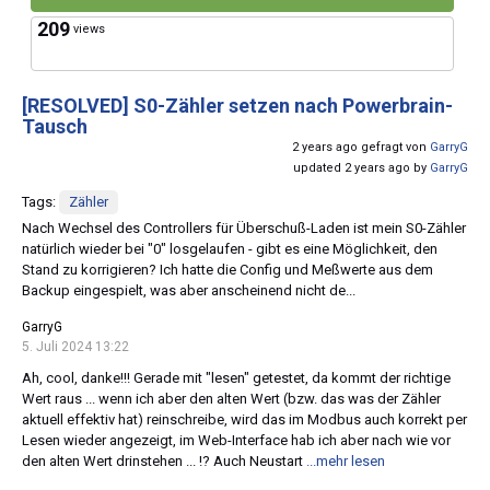
209
views
[RESOLVED]
S0-Zähler setzen nach Powerbrain-
Tausch
2 years ago gefragt von
GarryG
updated 2 years ago by
GarryG
Tags:
Zähler
Nach Wechsel des Controllers für Überschuß-Laden ist mein S0-Zähler
natürlich wieder bei "0" losgelaufen - gibt es eine Möglichkeit, den
Stand zu korrigieren? Ich hatte die Config und Meßwerte aus dem
Backup eingespielt, was aber anscheinend nicht de...
GarryG
5. Juli 2024 13:22
Ah, cool, danke!!! Gerade mit "lesen" getestet, da kommt der richtige
Wert raus ... wenn ich aber den alten Wert (bzw. das was der Zähler
aktuell effektiv hat) reinschreibe, wird das im Modbus auch korrekt per
Lesen wieder angezeigt, im Web-Interface hab ich aber nach wie vor
den alten Wert drinstehen ... !? Auch Neustart
...mehr lesen