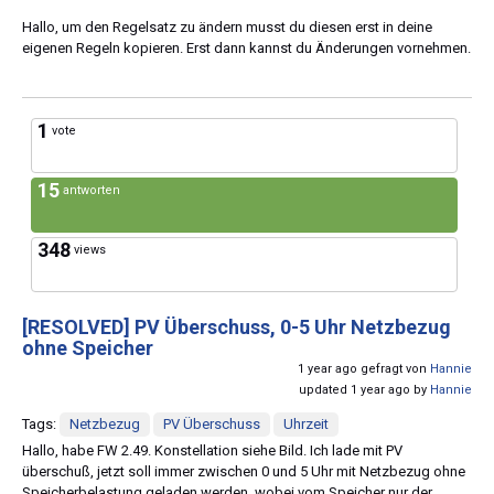
Hallo, um den Regelsatz zu ändern musst du diesen erst in deine
eigenen Regeln kopieren. Erst dann kannst du Änderungen vornehmen.
1
vote
15
antworten
348
views
[RESOLVED]
PV Überschuss, 0-5 Uhr Netzbezug
ohne Speicher
1 year ago gefragt von
Hannie
updated 1 year ago by
Hannie
Tags:
Netzbezug
PV Überschuss
Uhrzeit
Hallo, habe FW 2.49. Konstellation siehe Bild. Ich lade mit PV
überschuß, jetzt soll immer zwischen 0 und 5 Uhr mit Netzbezug ohne
Speicherbelastung geladen werden, wobei vom Speicher nur der