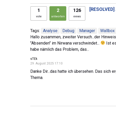
[RESOLVED]
1
2
126
vote
antworten
views
Tags:
Analyse
Debug
Manager
Wallbox
Hallo zusammen, zweiter Versuch...der Hinweis,
"Absenden" im Nirwana verschwindet...
Ist e
habe nämlich das Problem, das...
sTEk
29. August 2025 17:10
Danke Dir...das hatte ich übersehen. Das sich 
Thema.