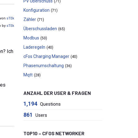
PV Überschuss
(71)
Konfiguration
(71)
 von
sTEk
Zähler
(71)
o by
sTEk
Überschussladen
(65)
Modbus
(50)
Laderegeln
(40)
n? Ich
cFos Charging Manager
(40)
Phasenumschaltung
(36)
Mqtt
(28)
ues
ANZAHL DER USER & FRAGEN
1,194
Questions
861
Users
TOP10 – CFOS NETWORKER