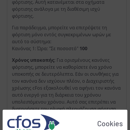
φόρτισης. Αυτή κατανέμεται στα οχήματα
φόρτισης ανάλογα με τη διαθέσιμη ισχύ
φόρτισης.
Για παράδειγμα, μπορείτε να επιτρέψετε τη
φόρτιση μόνο εντός συγκεκριμένων ωρών με
αυτό το σύστημα:
Κανόνας 1: Ώρα: "Σε ποσοστό"
100
Χρόνος υποκοπής
: Για ορισμένους κανόνες
φόρτισης, μπορείτε να καθορίσετε ένα χρόνο
υποκοπής σε δευτερόλεπτα. Εάν οι συνθήκες για
τον κανόνα δεν ισχύουν πλέον, ο Διαχειριστής
χρέωσης cFos εξακολουθεί να αφήνει τον κανόνα
αυτό ενεργό για τη διάρκεια του χρόνου
υπολειπόμενου χρόνου. Αυτό σας επιτρέπει να
διατηρήσετε την ηλιακή πλεονάζουσα φόρτιση,
για παράδειγμα, ακόμη και αν ένα σύννεφο
Cookies
σκιάσει για λίγο το ηλιακό σύστημα.