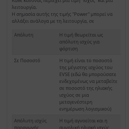
Κάθε κανόνας περιέχει μια τιμή "Ισχύς" και μια
λειτουργία.
Η σημασία αυτής της τιμής "Power" μπορεί να
αλλάξει ανάλογα με τη λειτουργία, σε
Απόλυτη
Η τιμή θεωρείται ως
απόλυτη ισχύς για
φόρτιση
Σε Ποσοστό
Η τιμή είναι το ποσοστό
της μέγιστης ισχύος του
EVSE (εδώ θα μπορούσατε
ενδεχομένως να μεταβείτε
σε ποσοστό της ηλιακής
ισχύος σε μια
μεταγενέστερη
ενημέρωση λογισμικού)
Απόλυτη ισχύς
Η τιμή αγνοείται και η
παραγωγής
συνολική ηλιακή ισχύς