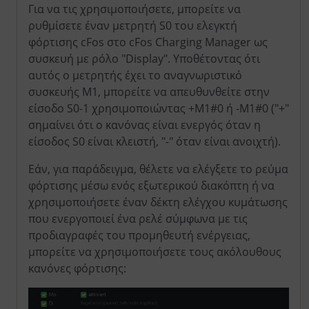
Για να τις χρησιμοποιήσετε, μπορείτε να
ρυθμίσετε έναν μετρητή S0 του ελεγκτή
φόρτισης cFos στο cFos Charging Manager ως
συσκευή με ρόλο "Display". Υποθέτοντας ότι
αυτός ο μετρητής έχει το αναγνωριστικό
συσκευής M1, μπορείτε να απευθυνθείτε στην
είσοδο S0-1 χρησιμοποιώντας +M1#0 ή -M1#0 ("+"
σημαίνει ότι ο κανόνας είναι ενεργός όταν η
είσοδος S0 είναι κλειστή, "-" όταν είναι ανοιχτή).
Εάν, για παράδειγμα, θέλετε να ελέγξετε το ρεύμα
φόρτισης μέσω ενός εξωτερικού διακόπτη ή να
χρησιμοποιήσετε έναν δέκτη ελέγχου κυμάτωσης
που ενεργοποιεί ένα ρελέ σύμφωνα με τις
προδιαγραφές του προμηθευτή ενέργειας,
μπορείτε να χρησιμοποιήσετε τους ακόλουθους
κανόνες φόρτισης: