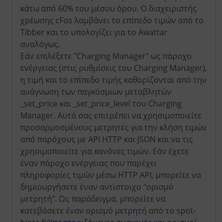
κάτω από 60% του μέσου όρου. Ο διαχειριστής
χρέωσης cFos λαμβάνει το επίπεδο τιμών από το
Tibber και το υπολογίζει για το Awattar
αναλόγως.
Εάν επιλέξετε "Charging Manager" ως πάροχο
ενέργειας (στις ρυθμίσεις του Charging Manager),
η τιμή και το επίπεδο τιμής καθορίζονται από την
ανάγνωση των παγκόσμιων μεταβλητών
_set_price και _set_price_level του Charging
Manager. Αυτό σας επιτρέπει να χρησιμοποιείτε
προσαρμοσμένους μετρητές για την κλήση τιμών
από παρόχους με API HTTP και JSON και να τις
χρησιμοποιείτε για κανόνες τιμών. Εάν έχετε
έναν πάροχο ενέργειας που παρέχει
πληροφορίες τιμών μέσω HTTP API, μπορείτε να
δημιουργήσετε έναν αντίστοιχο "ορισμό
μετρητή". Ως παράδειγμα, μπορείτε να
κατεβάσετε έναν ορισμό μετρητή από το spot-