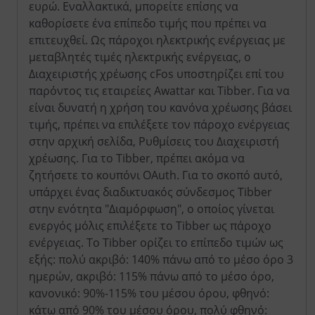
ευρώ. Εναλλακτικά, μπορείτε επίσης να
καθορίσετε ένα επίπεδο τιμής που πρέπει να
επιτευχθεί. Ως πάροχοι ηλεκτρικής ενέργειας με
μεταβλητές τιμές ηλεκτρικής ενέργειας, ο
Διαχειριστής χρέωσης cFos υποστηρίζει επί του
παρόντος τις εταιρείες Awattar και Tibber. Για να
είναι δυνατή η χρήση του κανόνα χρέωσης βάσει
τιμής, πρέπει να επιλέξετε τον πάροχο ενέργειας
στην αρχική σελίδα, Ρυθμίσεις του Διαχειριστή
χρέωσης. Για το Tibber, πρέπει ακόμα να
ζητήσετε το κουπόνι OAuth. Για το σκοπό αυτό,
υπάρχει ένας διαδικτυακός σύνδεσμος Tibber
στην ενότητα "Διαμόρφωση", ο οποίος γίνεται
ενεργός μόλις επιλέξετε το Tibber ως πάροχο
ενέργειας. Το Tibber ορίζει το επίπεδο τιμών ως
εξής: πολύ ακριβό: 140% πάνω από το μέσο όρο 3
ημερών, ακριβό: 115% πάνω από το μέσο όρο,
κανονικό: 90%-115% του μέσου όρου, φθηνό:
κάτω από 90% του μέσου όρου, πολύ φθηνό: