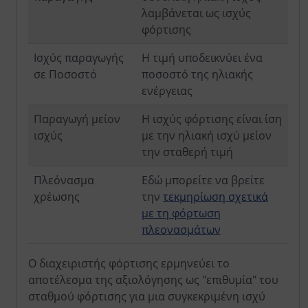
λαμβάνεται ως ισχύς
φόρτισης
Ισχύς παραγωγής
Η τιμή υποδεικνύει ένα
σε Ποσοστό
ποσοστό της ηλιακής
ενέργειας
Παραγωγή μείον
Η ισχύς φόρτισης είναι ίση
ισχύς
με την ηλιακή ισχύ μείον
την σταθερή τιμή
Πλεόνασμα
Εδώ μπορείτε να βρείτε
χρέωσης
την
τεκμηρίωση σχετικά
με τη φόρτωση
πλεονασμάτων
Ο διαχειριστής φόρτισης ερμηνεύει το
αποτέλεσμα της αξιολόγησης ως "επιθυμία" του
σταθμού φόρτισης για μια συγκεκριμένη ισχύ