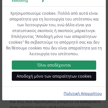
Ηλιακά ελεγχόμενη φόρτιση
Κανόνας 1: Ηλιακή ενέργεια, 8,5 A
(8500
mA)
Χρησιμοποιούμε cookies. Πολλά από αυτά είναι
ηλιακή ενέργεια, "Παραγωγή μείον ισχύς"
1500
,
απαραίτητα για τη λειτουργία του ιστότοπου και
οπότε φορτίζετε όταν είναι διαθέσιμη
των λειτουργιών του, ενώ άλλα είναι για
τουλάχιστον 8,5 A (8500 mA) ηλιακή ενέργεια,
στατιστικούς σκοπούς ή σκοπούς μάρκετινγκ.
αλλά αφήνετε πάντα 1,5 A (1500 mA) για το
Επιλέγοντας "Αποδοχή μόνο των απαραίτητων
υπόλοιπο νοικοκυριό.
cookies" θα σεβαστούμε το απόρρητό σας και δεν
θα θέσουμε cookies που δεν είναι απαραίτητα για τη
λειτουργία του ιστότοπου.
Όλοι αποδέχονται
Αποδοχή μόνο των απαραίτητων cookies
Κανόνας 2: Ηλιακή, όριο ρεύματος εκκίνησης: 6,5
A
(6500
mA), "ηλιακό πλεόνασμα", αυτό
ενεργοποιεί τη φόρτιση πλεονάσματος με το
Πολιτική Απορρήτου
υπάρχον πλεόνασμα από μια τροφοδοσία 6,5 A.
Και στις δύο περιπτώσεις μπορείτε να καθορίσετε
έναν μέγιστο χρόνο υπολειπόμενου χρόνου.