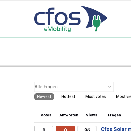
Newest
Hottest
Most votes
Most vi
Votes
Antworten
Views
Fragen
Cfos Solar m
0
0
36