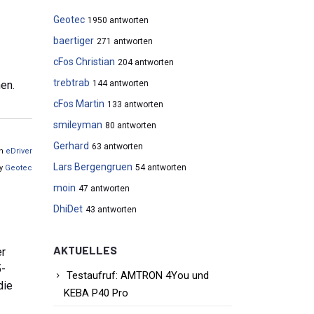
Geotec
1950 antworten
baertiger
271 antworten
cFos Christian
204 antworten
trebtrab
en.
144 antworten
cFos Martin
133 antworten
smileyman
80 antworten
Gerhard
63 antworten
on
eDriver
Lars Bergengruen
54 antworten
by
Geotec
moin
47 antworten
DhiDet
43 antworten
AKTUELLES
er
5-
Testaufruf: AMTRON 4You und
die
KEBA P40 Pro