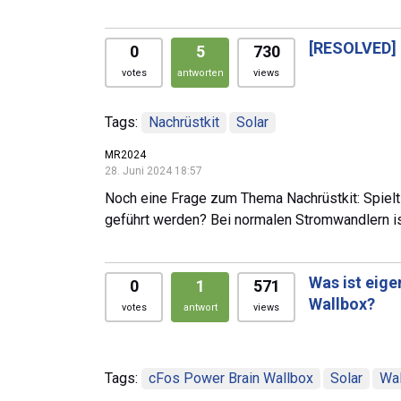
[RESOLVED]
0
5
730
votes
antworten
views
Tags:
Nachrüstkit
Solar
MR2024
28. Juni 2024 18:57
Noch eine Frage zum Thema Nachrüstkit: Spielt
geführt werden? Bei normalen Stromwandlern ist 
Was ist eige
0
1
571
Wallbox?
votes
antwort
views
Tags:
cFos Power Brain Wallbox
Solar
Wa