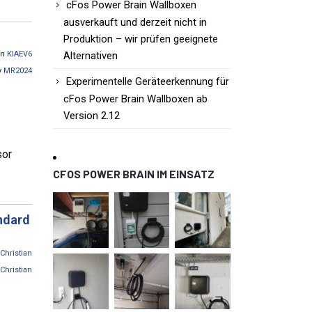
cFos Power Brain Wallboxen
ausverkauft und derzeit nicht in
Produktion – wir prüfen geeignete
on
KIAEV6
Alternativen
y
MR2024
Experimentelle Geräteerkennung für
cFos Power Brain Wallboxen ab
Version 2.12
sor
CFOS POWER BRAIN IM EINSATZ
andard
Christian
Christian