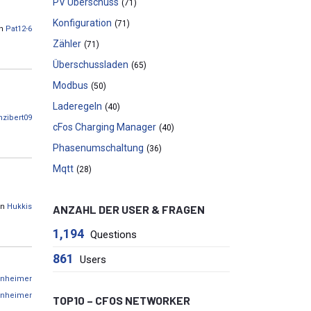
PV Überschuss
(71)
Konfiguration
(71)
on
Pat12-6
Zähler
(71)
Überschussladen
(65)
Modbus
(50)
Laderegeln
(40)
nzibert09
cFos Charging Manager
(40)
Phasenumschaltung
(36)
Mqtt
(28)
on
Hukkis
ANZAHL DER USER & FRAGEN
1,194
Questions
861
Users
enheimer
enheimer
TOP10 – CFOS NETWORKER