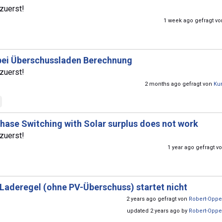
zuerst!
1 week ago gefragt v
 bei Überschussladen Berechnung
zuerst!
2 months ago gefragt von
Ku
hase Switching with Solar surplus does not work
zuerst!
1 year ago gefragt v
Laderegel (ohne PV-Überschuss) startet nicht
2 years ago gefragt von
Robert-Opp
updated 2 years ago by
Robert-Opp