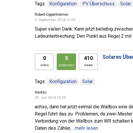
Tags:
Konfiguration
PV Überschuss
Solar
Robert-Oppenheimer
2. September 2024 10:53
Super vielen Dank. Kann jetzt beliebig zwisch
Ladeunterbrechung. Den Punkt aus Regel 2 mit 
Solares Über
0
5
410
votes
antworten
views
Tags:
Konfiguration
Solar
Geotec
30. Juli 2024 20:29
achso, dann hat jetzt einmal die Wallbox eine
Regel führt das zu Problemen, da zwei Master 
Verbindung von der Wallbox zum WR schalten k
Daten des Zähler,
...mehr lesen