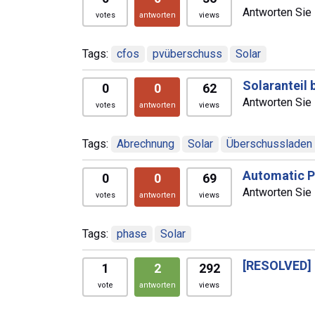
Antworten Sie 
votes
antworten
views
Tags:
cfos
pvüberschuss
Solar
Solaranteil
0
0
62
Antworten Sie 
votes
antworten
views
Tags:
Abrechnung
Solar
Überschussladen
Automatic P
0
0
69
Antworten Sie 
votes
antworten
views
Tags:
phase
Solar
[RESOLVED]
1
2
292
vote
antworten
views