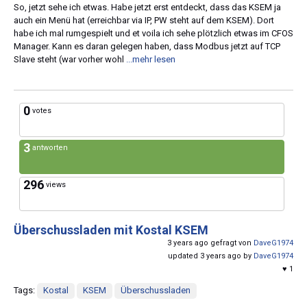
So, jetzt sehe ich etwas. Habe jetzt erst entdeckt, dass das KSEM ja
auch ein Menü hat (erreichbar via IP, PW steht auf dem KSEM). Dort
habe ich mal rumgespielt und et voila ich sehe plötzlich etwas im CFOS
Manager. Kann es daran gelegen haben, dass Modbus jetzt auf TCP
Slave steht (war vorher wohl
...mehr lesen
0
votes
3
antworten
296
views
Überschussladen mit Kostal KSEM
3 years ago gefragt von
DaveG1974
updated 3 years ago by
DaveG1974
♥ 1
Tags:
Kostal
KSEM
Überschussladen