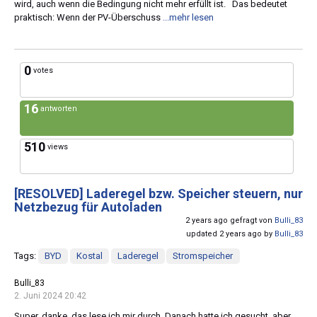
wird, auch wenn die Bedingung nicht mehr erfüllt ist. Das bedeutet
praktisch: Wenn der PV-Überschuss
...mehr lesen
0
votes
16
antworten
510
views
[RESOLVED]
Laderegel bzw. Speicher steuern, nur
Netzbezug für Autoladen
2 years ago gefragt von
Bulli_83
updated 2 years ago by
Bulli_83
Tags:
BYD
Kostal
Laderegel
Stromspeicher
Bulli_83
2. Juni 2024 20:42
Super, danke, das lese ich mir durch. Danach hatte ich gesucht, aber