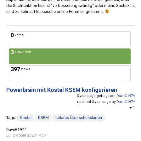
die Suchfunktion hier ist "verbesserungswürdig" oder meine Suchskills
sind zu sehr auf klassische online-Foren eingestimmt.
0
votes
3
antworten
397
views
Powerbrain mit Kostal KSEM konfigurieren
3 years ago gefragt von
DaveG1974
updated 3 years ago by
DaveG1974
♥ 1
Tags:
Kostal
KSEM
solares Überschussladen
DaveG1974
30. Oktober 2023 14:57