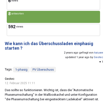
6
votes
8
antworten
592
views
Wie kann ich das Überschussladen einphasig
starten ?
2 years ago gefragt von
kaiuwe
updated 1 year ago by
Geotec
♥ 1
Tags:
1-phasig
PV Überschuss
Geotec
12. Februar 2025 11:11
Das sollte so funktionieren. Wichtig ist, dass die "Automatische
Phasenumschaltung" in der Wallboxkachel und unter Konfiguration
"die Phasenumschaltung bei eingestecktem Ladekabel" aktiviert ist.