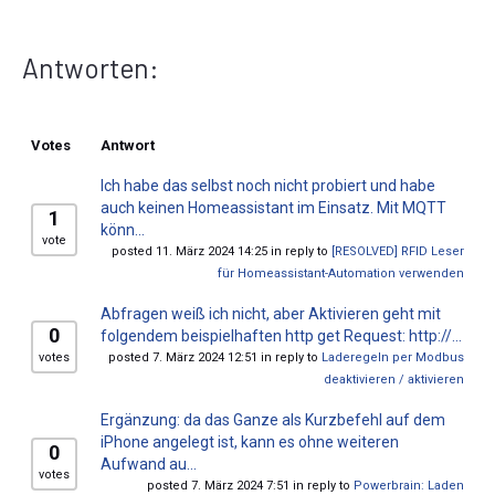
Antworten:
Votes
Antwort
Ich habe das selbst noch nicht probiert und habe
auch keinen Homeassistant im Einsatz. Mit MQTT
1
könn...
vote
posted 11. März 2024 14:25 in reply to
[RESOLVED] RFID Leser
für Homeassistant-Automation verwenden
Abfragen weiß ich nicht, aber Aktivieren geht mit
0
folgendem beispielhaften http get Request: http://...
votes
posted 7. März 2024 12:51 in reply to
Laderegeln per Modbus
deaktivieren / aktivieren
Ergänzung: da das Ganze als Kurzbefehl auf dem
iPhone angelegt ist, kann es ohne weiteren
0
Aufwand au...
votes
posted 7. März 2024 7:51 in reply to
Powerbrain: Laden