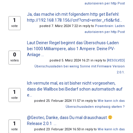
autorisieren per http Post
Ja, das mache ich mit folgendem http get Befehl:
1
http://192.168.178.156//cnf?cmd=enter_rfid&rfid...
vote
posted 7. März 2024 7:22 in reply to
Powerbrain: Laden
autorisieren per http Post
Laut Deiner Regel beginnt das Überschuss-Laden
bei 1000 Milliampere, also 1 Ampere. Deine PV-
0
Anlage ...
votes
posted 5. März 2024 16:21 in reply to
[RESOLVED]
Überschussladen bei wenig Sonne mit Firmware Version
2.0.1.
Ich vermute mal, es ist bisher nicht vorgesehen,
dass die Wallbox bei Bedarf schon automatisch auf
1
e...
vote
posted 25. Februar 2024 11:57 in reply to
Wie kann ich das
Überschussladen einphasig starten ?
@Geotec, Danke, dass Du mal drauschaust
1
Release 2.0.1 ...
vote
posted 23. Februar 2024 16:50 in reply to
Wie kann ich das