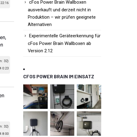
cFos Power Brain Wallboxen
22:16
ausverkauft und derzeit nicht in
Produktion – wir prüfen geeignete
Alternativen
Experimentelle Geräteerkennung für
en,
cFos Power Brain Wallboxen ab
en
Version 2.12
n: 32)
 0:23
CFOS POWER BRAIN IM EINSATZ
en
n: 32)
4 8:00