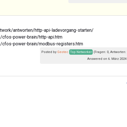
twork/antworten/http-api-ladevorgang-starten/
/cfos-power-brain/http-api.htm
e/cfos-power-brain/modbus-registers.htm
Posted by
Geotec
Top Networker
(Fragen: 0, Antworten:
Answered on 6. März 2024 