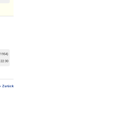
 1954)
22:30
« Zurück