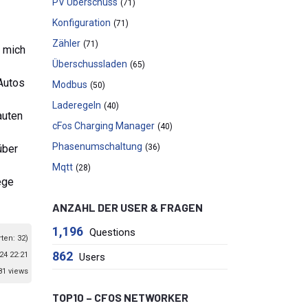
PV Überschuss
(71)
Konfiguration
(71)
Zähler
(71)
t mich
Überschussladen
(65)
 Autos
Modbus
(50)
Laderegeln
(40)
auten
cFos Charging Manager
(40)
Phasenumschaltung
über
(36)
Mqtt
(28)
ege
ANZAHL DER USER & FRAGEN
1,196
Questions
ten: 32)
862
24 22:21
Users
81 views
TOP10 – CFOS NETWORKER