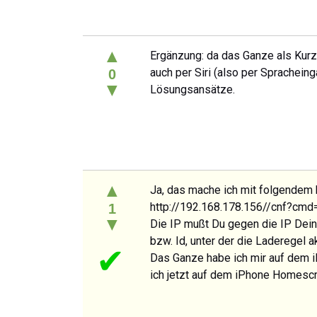
▲
Ergänzung: da das Ganze als Kurz
auch per Siri (also per Spracheing
0
▼
Lösungsansätze.
▲
Ja, das mache ich mit folgendem h
http://192.168.178.156//cnf?cmd=
1
▼
Die IP mußt Du gegen die IP Dein
bzw. Id, unter der die Laderegel ak
✔
Das Ganze habe ich mir auf dem i
ich jetzt auf dem iPhone Homescre