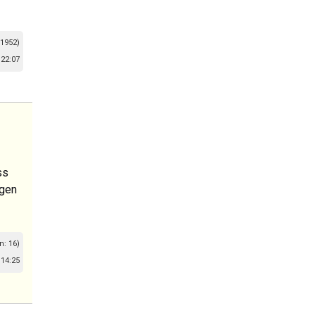
 1952)
22:07
ss
agen
n: 16)
14:25