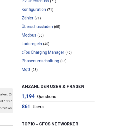
PV Überschuss
(71)
Konfiguration
(71)
Zähler
(71)
Überschussladen
(65)
Modbus
(50)
Laderegeln
(40)
cFos Charging Manager
(40)
Phasenumschaltung
(36)
Mqtt
(28)
ANZAHL DER USER & FRAGEN
orten: 2)
1,194
Questions
24 10:27
861
Users
27 views
TOP10 – CFOS NETWORKER