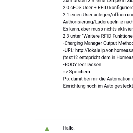
Zum testen z.B. eine Lampe in Si
2.0 cFOS User + RFID konfigurier
2.1 einen User anlegen/öffnen un
Authorisierung/Laderegeln je nach
Es kann, aber muss nichts aktivie
2.3 unter "Weitere RFID Funktion
-Charging Manager Output Metho
-URL: http://lokale.ip.von.homea
(test12 entspricht dem in Homea
-BODY leer lassen
=> Speichern
Ps. damit bei mir die Automation
Einrichtung noch im Auto gesteckt
▲
Hallo,