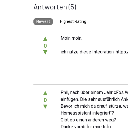
Antworten
(5)
Newest
Highest Rating
▲
Moin moin,
0
▼
ich nutze diese Integration: htt
▲
Phil, nach über einem Jahr cFos 
einfügen. Die sehr ausführlich An
0
▼
Bevor ich mich da drauf stürze, wa
Homeassistant integriert"?
Gibt es einen anderen weg?
Danke vorab für eine Info,