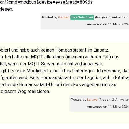
.58/cnf?cmd=modbus&device=evse&read=8096s
slesen.
Posted by
Geotec
Top Networker
(Fragen: 0, Antworten:
Answered on 11. März 2024 
obiert und habe auch keinen Homeassistant im Einsatz.
. Ich hatte mit MQTT allerdings (in einem anderen Fall) das
hat, wenn der MQTT-Server mal nicht verfügbar war.
" gibt es eine Möglicheit, eine Url zu hinterlegen. Ich vermute, da
fgerufen wird. Falls Homeassistant in der Lage ist, auf Url-Anfr
prechende Homassistant-Url bei der cFos angeben und das
f diesem Weg realisieren.
Posted by
kaiuwe
(Fragen: 2, Antworte
Answered on 11. März 2024 