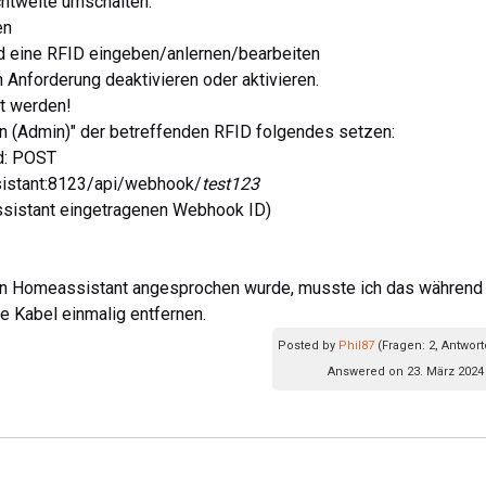
chtweite umschalten.
en
d eine RFID eingeben/anlernen/bearbeiten
 Anforderung deaktivieren oder aktivieren.
rt werden!
en (Admin)" der betreffenden RFID folgendes setzen:
d: POST
ssistant:8123/api/webhook/
test123
ssistant eingetragenen Webhook ID)
 in Homeassistant angesprochen wurde, musste ich das während
e Kabel einmalig entfernen.
Posted by
Phil87
(Fragen: 2, Antwort
Answered on 23. März 2024 