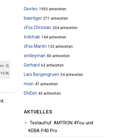
Geotec
1950 antworten
baertiger
271 antworten
cFos Christian
204 antworten
trebtrab
144 antworten
cFos Martin
133 antworten
smileyman
80 antworten
Gerhard
63 antworten
en: 2)
 15:36
Lars Bergengruen
54 antworten
moin
47 antworten
DhiDet
43 antworten
nt
AKTUELLES
Testaufruf: AMTRON 4You und
KEBA P40 Pro