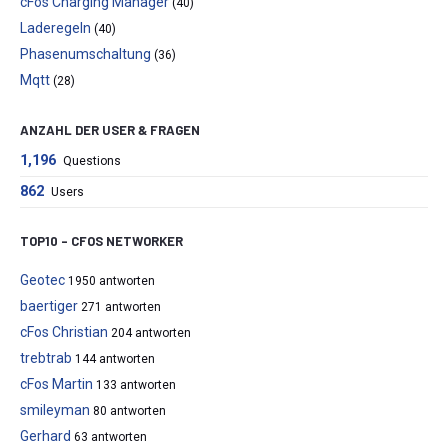
cFos Charging Manager
(40)
Laderegeln
(40)
Phasenumschaltung
(36)
Mqtt
(28)
ANZAHL DER USER & FRAGEN
1,196
Questions
862
Users
TOP10 – CFOS NETWORKER
Geotec
1950 antworten
baertiger
271 antworten
cFos Christian
204 antworten
trebtrab
144 antworten
cFos Martin
133 antworten
smileyman
80 antworten
Gerhard
63 antworten