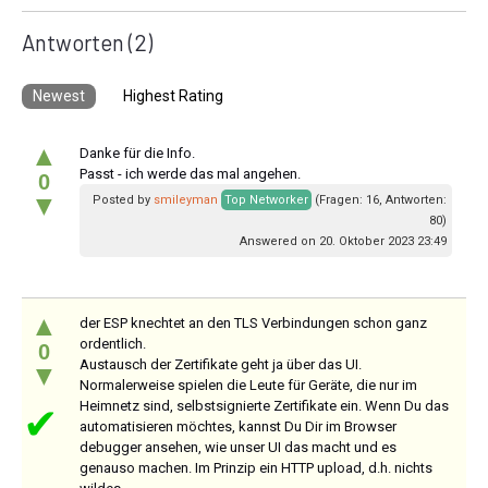
Antworten
(2)
Newest
Highest Rating
▲
Danke für die Info.
Passt - ich werde das mal angehen.
0
▼
Posted by
smileyman
Top Networker
(Fragen: 16, Antworten:
80)
Answered on 20. Oktober 2023 23:49
▲
der ESP knechtet an den TLS Verbindungen schon ganz
ordentlich.
0
Austausch der Zertifikate geht ja über das UI.
▼
Normalerweise spielen die Leute für Geräte, die nur im
Heimnetz sind, selbstsignierte Zertifikate ein. Wenn Du das
✔
automatisieren möchtes, kannst Du Dir im Browser
debugger ansehen, wie unser UI das macht und es
genauso machen. Im Prinzip ein HTTP upload, d.h. nichts