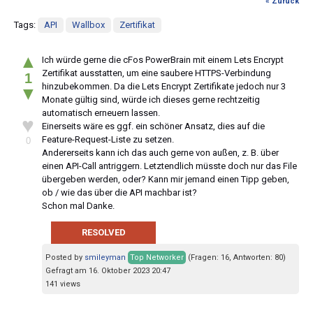
« Zurück
Tags:
API
Wallbox
Zertifikat
▲
Ich würde gerne die cFos PowerBrain mit einem Lets Encrypt
Zertifikat ausstatten, um eine saubere HTTPS-Verbindung
1
hinzubekommen. Da die Lets Encrypt Zertifikate jedoch nur 3
▼
Monate gültig sind, würde ich dieses gerne rechtzeitig
automatisch erneuern lassen.
♥
Einerseits wäre es ggf. ein schöner Ansatz, dies auf die
Feature-Request-Liste zu setzen.
0
Andererseits kann ich das auch gerne von außen, z. B. über
einen API-Call antriggern. Letztendlich müsste doch nur das File
übergeben werden, oder? Kann mir jemand einen Tipp geben,
ob / wie das über die API machbar ist?
Schon mal Danke.
RESOLVED
Posted by
smileyman
Top Networker
(Fragen: 16, Antworten: 80)
Gefragt am 16. Oktober 2023 20:47
141 views