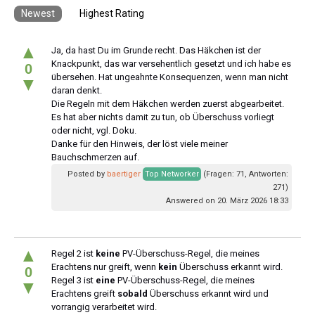
Newest
Highest Rating
▲
Ja, da hast Du im Grunde recht. Das Häkchen ist der
Knackpunkt, das war versehentlich gesetzt und ich habe es
0
übersehen. Hat ungeahnte Konsequenzen, wenn man nicht
▼
daran denkt.
Die Regeln mit dem Häkchen werden zuerst abgearbeitet.
Es hat aber nichts damit zu tun, ob Überschuss vorliegt
oder nicht, vgl. Doku.
Danke für den Hinweis, der löst viele meiner
Bauchschmerzen auf.
Posted by
baertiger
Top Networker
(Fragen: 71, Antworten:
271)
Answered on 20. März 2026 18:33
▲
Regel 2 ist
keine
PV-Überschuss-Regel, die meines
Erachtens nur greift, wenn
kein
Überschuss erkannt wird.
0
Regel 3 ist
eine
PV-Überschuss-Regel, die meines
▼
Erachtens greift
sobald
Überschuss erkannt wird und
vorrangig verarbeitet wird.