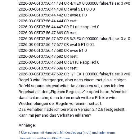
2026-03-06T07:56:44.434 CR 4/4 EX 0.000000 false/false: 0 v=0
2026-03-06T07:56:44.439 CR eval 5 E1 0 0 0
2026-03-06T07:56:44.442 CR evse E1 0
2026-03-06T07:56:44.444 CR rset:
2026-03-06T07:56:44.447 CR E1 rule applied 0
2026-03-06T07:56:47.669 CR rset:
2026-03-06T07:56:47.672 CR 3/3 EX 0.000000 false/false: 0 v=0
2026-03-06T07:56:47.677 CR eval 5 E1 0 0 2
2026-03-06T07:56:47.680 CR evse E1 0
2026-03-06T07:56:47.682 CR rset:
2026-03-06T07:56:47.684 CR E1 rule applied 0
2026-03-06T07:56:47.688 CR rset:
2026-03-06T07:56:47.692 CR 1/1 EX 1.000000 false/false: 0 v=0
Regel 3 wird übergangen, aber nach einem rset als alleiniger
Befehl separat abgearbeitet. Anzumerken sei, dass ich den
Regelsatz in den „Eigenen Regelsatz“ kopiert habe. Wenn ich
das nicht mache, dann treten noch weitere Effekte wie
Wiederholungen der Regeln vor einem rset auf.
Das Verhalten hatte ich bereits in Version 2.12.6 festgestellt.
Kann mir jemand das Verhalten erklären?
Anhänge:
1 Überschuss mit Hausbatt. Mindestladung (mqtt) und laden wenn
Überschuss größer als 5kW(2).json