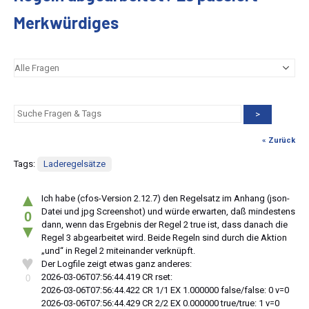
Merkwürdiges
>
« Zurück
Tags:
Laderegelsätze
▲
Ich habe (cfos-Version 2.12.7) den Regelsatz im Anhang (json-
Datei und jpg Screenshot) und würde erwarten, daß mindestens
0
dann, wenn das Ergebnis der Regel 2 true ist, dass danach die
▼
Regel 3 abgearbeitet wird. Beide Regeln sind durch die Aktion
„und“ in Regel 2 miteinander verknüpft.
♥
Der Logfile zeigt etwas ganz anderes:
2026-03-06T07:56:44.419 CR rset:
0
2026-03-06T07:56:44.422 CR 1/1 EX 1.000000 false/false: 0 v=0
2026-03-06T07:56:44.429 CR 2/2 EX 0.000000 true/true: 1 v=0