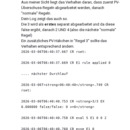
Aus meiner Sicht liegt das Verhalten daran, dass zuerst PV-
Überschuss-Regeln abgearbeitet werden, danach
"normale" Regeln.
Dein Log zeigt das auch so.
Die 3 wird als
erstes
separat abgearbeitet und da diese
false ergibt, danach 2 UND 4 (also die nächste "normale"
Regel)
Ein zusätzliches PV-Häkchen in "Regel 3" sollte das
Verhalten entsprechend ändern.
2026-03-06T06:40:37.667 CR rset: 
2026-03-06T06:40:37.669 CR E1 rule applied 0
.... nächster Durchlauf 
2026-03-06T<strong>06:40:40</strong>.749 CR 
rset: 
2026-03-06T06:40:40.753 CR <strong>3/3 EX 
0.000000 false/false: 0 v=0</strong>
2026-03-06T06:40:40.758 CR eval 5 E1 0 0 2
2026-03-06T06:40:40.760 CR evse E1 0