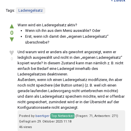
« Zurück
Tags:
Laderegelsatz
▲
Wann wird ein Laderegelsatz aktiv?
Wenn ich ihn aus dem Menü auswähle? Oder
0
Erst, wenn ich damit den „eigenen Laderegelsatz“
▼
überschreibe?
♥
Und warum wird er anders als gewohnt angezeigt, wenn er
lediglich ausgewählt und nicht in den „eigenen Laderegelsatz“
0
kopiert wurde? In diesem Zustand kann man nämlich z. B. nicht
einfach bei Bedarf eine Laderegel innerhalb des
Laderegelsatzes deaktivieren.
Außerdem, wenn ich einen Laderegelsatz modifiziere, ihn aber
noch nicht speichere (der Button unten) (z. B. weil ich einen
gerade laufenden Ladevorgang nicht unterbrechen möchte)
und dann als Laderegelsatz speichern möchte, wird er offenbar
nicht gespeichert, zumindest wird er in der Übersicht auf der
Konfigurationsseite nicht angezeigt.
Posted by
baertiger
Top Networker
(Fragen: 71, Antworten: 271)
Gefragt am 29. Oktober 2025 11:18
46 views