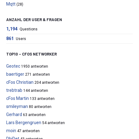
Mqtt
(28)
ANZAHL DER USER & FRAGEN
1,194
Questions
861
Users
TOP10 – CFOS NETWORKER
Geotec
1950 antworten
baertiger
271 antworten
cFos Christian
204 antworten
trebtrab
144 antworten
cFos Martin
133 antworten
smileyman
80 antworten
Gerhard
63 antworten
Lars Bergengruen
54 antworten
moin
47 antworten
DhiDet
43 antworten