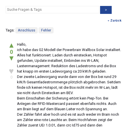
>
« Zurück
Tags:
Anschluss
Fehler
▲
Hallo,
ich habe das G2 Modell der Powerbrain Wallbox Solar installiert.
0
Alles hat funktioniert: Laden durch einstecken, Hotspot
▼
gefunden, Update installiert, Einbinden ins W-LAN,
Lastenmanagement: Reduktion des Ladestroms und die Box
♥
hat knapp im ersten Ladevorgang ca 20 kW/h geladen.
Der zweite Ladevorgang wurde dann von der Box bei rund 29
0
kW/h Gesamtladestrommenge plötzlich abgebrochen. Seitdem
finde ich keinen Hotspot, ist die Box nicht mehr im W-Lan, lädt
sie nicht durch Einstecken am BEV.
Beim Einschalten der Sicherung ertönt kein Piep-Ton. Bei
Anlegen der RFID-Mastercard passiert ebenfalls nichts. Auch
am Brain liegt auf dem Blauen Leiter noch Spannung an.
Der Zähler fährt aber hoch und es ist auch weder im Brain noch
am Zähler eine rote Leuchte an. Beim Hochfahren zeigt der
Zähler zuerst UEr 1.0.01, dann crc Id75 und dann den