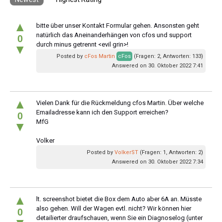
▲
bitte über unser Kontakt Formular gehen. Ansonsten geht
natürlich das Aneinanderhängen von cfos und support
0
durch minus getrennt <evil grin>!
▼
Posted by
cFos Martin
cFos
(Fragen: 2, Antworten: 133)
Answered on 30. Oktober 2022 7:41
▲
Vielen Dank für die Rückmeldung cfos Martin. Über welche
Emailadresse kann ich den Support erreichen?
0
MfG
▼
Volker
Posted by
VolkerST
(Fragen: 1, Antworten: 2)
Answered on 30. Oktober 2022 7:34
▲
lt. screenshot bietet die Box dem Auto aber 6A an. Müsste
also gehen. Will der Wagen evtl. nicht? Wir können hier
0
detailierter draufschauen, wenn Sie ein Diagnoselog (unter