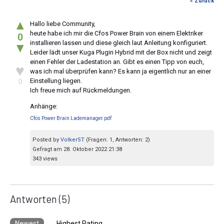
« Zurück
▲
Hallo liebe Community,
heute habe ich mir die Cfos Power Brain von einem Elektriker
0
installieren lassen und diese gleich laut Anleitung konfiguriert.
▼
Leider lädt unser Kuga Plugin Hybrid mit der Box nicht und zeigt
einen Fehler der Ladestation an. Gibt es einen Tipp von euch,
♥
was ich mal überprüfen kann? Es kann ja eigentlich nur an einer
Einstellung liegen.
0
Ich freue mich auf Rückmeldungen.
Anhänge:
Cfos Power Brain Lademanager.pdf
Posted by
VolkerST
(Fragen: 1, Antworten: 2)
Gefragt am 28. Oktober 2022 21:38
343 views
Antworten
(5)
Newest
Highest Rating