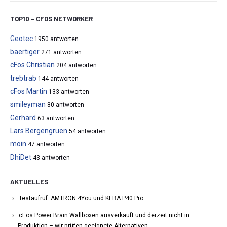
TOP10 – CFOS NETWORKER
Geotec
1950 antworten
baertiger
271 antworten
cFos Christian
204 antworten
trebtrab
144 antworten
cFos Martin
133 antworten
smileyman
80 antworten
Gerhard
63 antworten
Lars Bergengruen
54 antworten
moin
47 antworten
DhiDet
43 antworten
AKTUELLES
Testaufruf: AMTRON 4You und KEBA P40 Pro
cFos Power Brain Wallboxen ausverkauft und derzeit nicht in
Produktion – wir prüfen geeignete Alternativen