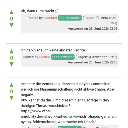
▲
ok, dann Gute Nacht ;-)
0
Posted by
baertiger
Top Networker
(Fragen: 71, Antworten:
▼
271)
Answered on 23. Juni 2026 23:06
▲
Ich hab hier auch keine anderen Rechte.
0
Posted by
Geotec
Top Networker
(Fragen: 0, Antworten: 1952)
▼
Answered on 23. Juni 2026 22:53
▲
ich hatte die Vermutung, dass es die Syntax anmeckert,
weil ich die Phasenumschaltung nicht aktiviert habe. Aber
0
negativ.
▼
btw. kannst du die 3, mit diesem hier 4 Beiträge in den
richtigen Thread verschieben?
https://www.cfos-
emobility.de/network/antworten/switch_phases-generiert-
syntax-fehlermeldung-was-mache-ich-falsch/