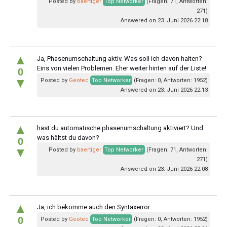
Posted by
baertiger
Top Networker
(Fragen: 71, Antworten:
271)
Answered on 23. Juni 2026 22:18
▲
Ja, Phasenumschaltung aktiv. Was soll ich davon halten?
Eins von vielen Problemen. Eher weiter hinten auf der Liste!
0
▼
Posted by
Geotec
Top Networker
(Fragen: 0, Antworten: 1952)
Answered on 23. Juni 2026 22:13
▲
hast du automatische phasenumschaltung aktiviert? Und
was hältst du davon?
0
▼
Posted by
baertiger
Top Networker
(Fragen: 71, Antworten:
271)
Answered on 23. Juni 2026 22:08
▲
Ja, ich bekomme auch den Syntaxerror.
0
Posted by
Geotec
Top Networker
(Fragen: 0, Antworten: 1952)