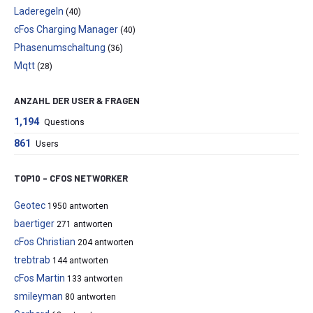
Laderegeln
(40)
cFos Charging Manager
(40)
Phasenumschaltung
(36)
Mqtt
(28)
ANZAHL DER USER & FRAGEN
1,194
Questions
861
Users
TOP10 – CFOS NETWORKER
Geotec
1950 antworten
baertiger
271 antworten
cFos Christian
204 antworten
trebtrab
144 antworten
cFos Martin
133 antworten
smileyman
80 antworten