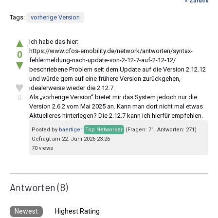
« Zurück
Tags:
vorherige Version
▲
Ich habe das hier:
https://www.cfos-emobility.de/network/antworten/syntax-
0
fehlermeldung-nach-update-von-2-12-7-auf-2-12-12/
▼
beschriebene Problem seit dem Update auf die Version 2.12.12
und würde gern auf eine frühere Version zurückgehen,
♥
idealerweise wieder die 2.12.7.
Als „vorherige Version“ bietet mir das System jedoch nur die
0
Version 2.6.2 vom Mai 2025 an. Kann man dort nicht mal etwas
Aktuelleres hinterlegen? Die 2.12.7 kann ich hierfür empfehlen.
Posted by
baertiger
Top Networker
(Fragen: 71, Antworten: 271)
Gefragt am 22. Juni 2026 23:26
70 views
Antworten
(8)
Newest
Highest Rating