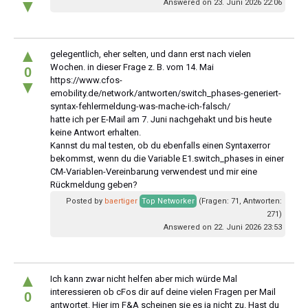
▼
Answered on 23. Juni 2026 22:06
▲
gelegentlich, eher selten, und dann erst nach vielen
Wochen. in dieser Frage z. B. vom 14. Mai
0
https://www.cfos-
▼
emobility.de/network/antworten/switch_phases-generiert-
syntax-fehlermeldung-was-mache-ich-falsch/
hatte ich per E-Mail am 7. Juni nachgehakt und bis heute
keine Antwort erhalten.
Kannst du mal testen, ob du ebenfalls einen Syntaxerror
bekommst, wenn du die Variable E1.switch_phases in einer
CM-Variablen-Vereinbarung verwendest und mir eine
Rückmeldung geben?
Posted by
baertiger
Top Networker
(Fragen: 71, Antworten:
271)
Answered on 22. Juni 2026 23:53
▲
Ich kann zwar nicht helfen aber mich würde Mal
interessieren ob cFos dir auf deine vielen Fragen per Mail
0
antwortet. Hier im F&A scheinen sie es ja nicht zu. Hast du