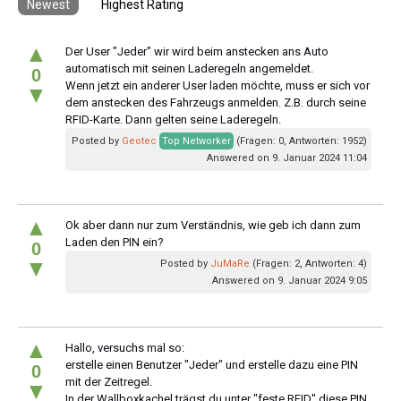
Newest
Highest Rating
▲
Der User "Jeder" wir wird beim anstecken ans Auto
automatisch mit seinen Laderegeln angemeldet.
0
Wenn jetzt ein anderer User laden möchte, muss er sich vor
▼
dem anstecken des Fahrzeugs anmelden. Z.B. durch seine
RFID-Karte. Dann gelten seine Laderegeln.
Posted by
Geotec
Top Networker
(Fragen: 0, Antworten: 1952)
Answered on 9. Januar 2024 11:04
▲
Ok aber dann nur zum Verständnis, wie geb ich dann zum
Laden den PIN ein?
0
▼
Posted by
JuMaRe
(Fragen: 2, Antworten: 4)
Answered on 9. Januar 2024 9:05
▲
Hallo, versuchs mal so:
erstelle einen Benutzer "Jeder" und erstelle dazu eine PIN
0
mit der Zeitregel.
▼
In der Wallboxkachel trägst du unter "feste RFID" diese PIN