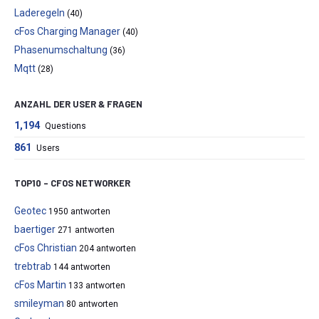
Laderegeln
(40)
cFos Charging Manager
(40)
Phasenumschaltung
(36)
Mqtt
(28)
ANZAHL DER USER & FRAGEN
1,194
Questions
861
Users
TOP10 – CFOS NETWORKER
Geotec
1950 antworten
baertiger
271 antworten
cFos Christian
204 antworten
trebtrab
144 antworten
cFos Martin
133 antworten
smileyman
80 antworten