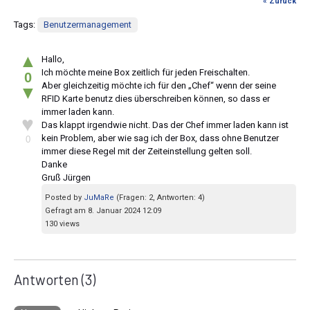
« Zurück
Tags:
Benutzermanagement
▲
Hallo,
Ich möchte meine Box zeitlich für jeden Freischalten.
0
Aber gleichzeitig möchte ich für den „Chef“ wenn der seine
▼
RFID Karte benutz dies überschreiben können, so dass er
immer laden kann.
♥
Das klappt irgendwie nicht. Das der Chef immer laden kann ist
kein Problem, aber wie sag ich der Box, dass ohne Benutzer
0
immer diese Regel mit der Zeiteinstellung gelten soll.
Danke
Gruß Jürgen
Posted by
JuMaRe
(Fragen: 2, Antworten: 4)
Gefragt am 8. Januar 2024 12:09
130 views
Antworten
(3)