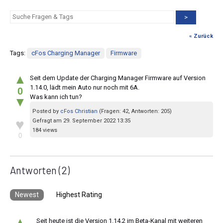
>
« Zurück
Tags:
cFos Charging Manager
Firmware
▲
Seit dem Update der Charging Manager Firmware auf Version
1.14.0, lädt mein Auto nur noch mit 6A.
0
Was kann ich tun?
▼
Posted by
cFos Christian
(Fragen: 42, Antworten: 205)
♥
Gefragt am 29. September 2022 13:35
184 views
0
Antworten
(2)
Newest
Highest Rating
▲
Seit heute ist die Version 1.14.2 im Beta-Kanal mit weiteren