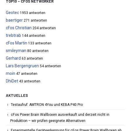
TOP10 – CFOS NETWORKER
Geotec
1953 antworten
baertiger
271 antworten
cFos Christian
204 antworten
trebtrab
144 antworten
cFos Martin
133 antworten
smileyman
80 antworten
Gerhard
63 antworten
Lars Bergengruen
54 antworten
moin
47 antworten
DhiDet
43 antworten
AKTUELLES
Testaufruf: AMTRON 4You und KEBA P40 Pro
cFos Power Brain Wallboxen ausverkauft und derzeit nicht in
Produktion – wir prüfen geeignete Alternativen
Experimentelle Geräteerkennung für cFos Power Brain Wallboxen ab