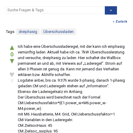
>
« Zurück
Tags:
dreiphasig
Überschussladen
▲
Ich habe eine Überschussladeregel, mit der kann ich einphasig
vernünftig laden. Aktuell habe ich ca. 7kW Überschussleistung
0
und versuche, dreiphasig zu laden. Hier schaltet die Wallbox
▼
permanent an und ab, mit Verweis auf „Laderegel“. Strom auf
allen 3 Phasen ist genug da. Kann mir jemand das Verhalten
♥
erklären bzw. Abhilfe schaffen.
Logdatei anbei, bis ca. 9:37h wurde 3-phasig, danach 1-phasig
0
geladen.CM und Laderegeln stehen auf „Information“.
Ebenso der Laderegelsatz im Anhang.
Der Überschuss wird berechnet nach der Formel
CM.Ueberschussfaktor*(E1.power_w+M6.power_w-
M4.power_w)
mit M6: Hausbatterie, M4: Grid, CM.Ueberschussfaktor=1
CM-Variablen in den Laderegeln:
CM.ZielsocHaus: 45
CM.Zielsoc_surplus: 95