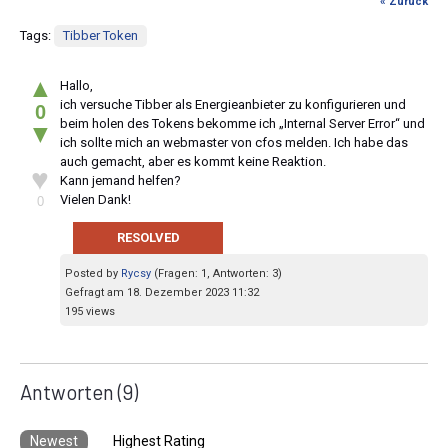
« Zurück
Tags:
Tibber Token
▲
Hallo,
ich versuche Tibber als Energieanbieter zu konfigurieren und
0
beim holen des Tokens bekomme ich „Internal Server Error“ und
▼
ich sollte mich an webmaster von cfos melden. Ich habe das
auch gemacht, aber es kommt keine Reaktion.
♥
Kann jemand helfen?
Vielen Dank!
0
RESOLVED
Posted by
Rycsy
(Fragen: 1, Antworten: 3)
Gefragt am 18. Dezember 2023 11:32
195 views
Antworten
(9)
Newest
Highest Rating