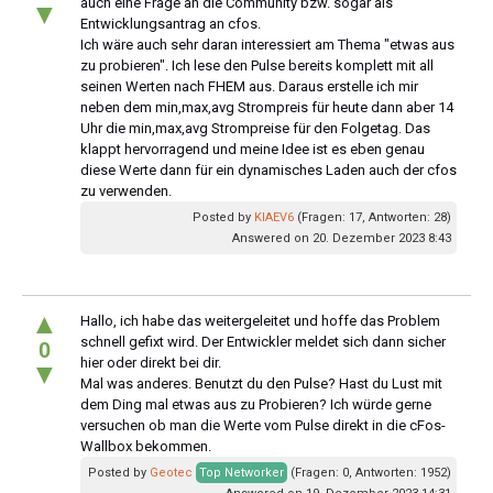
auch eine Frage an die Community bzw. sogar als
▼
Entwicklungsantrag an cfos.
Ich wäre auch sehr daran interessiert am Thema "etwas aus
zu probieren". Ich lese den Pulse bereits komplett mit all
seinen Werten nach FHEM aus. Daraus erstelle ich mir
neben dem min,max,avg Strompreis für heute dann aber 14
Uhr die min,max,avg Strompreise für den Folgetag. Das
klappt hervorragend und meine Idee ist es eben genau
diese Werte dann für ein dynamisches Laden auch der cfos
zu verwenden.
Posted by
KIAEV6
(Fragen: 17, Antworten: 28)
Answered on 20. Dezember 2023 8:43
▲
Hallo, ich habe das weitergeleitet und hoffe das Problem
schnell gefixt wird. Der Entwickler meldet sich dann sicher
0
hier oder direkt bei dir.
▼
Mal was anderes. Benutzt du den Pulse? Hast du Lust mit
dem Ding mal etwas aus zu Probieren? Ich würde gerne
versuchen ob man die Werte vom Pulse direkt in die cFos-
Wallbox bekommen.
Posted by
Geotec
Top Networker
(Fragen: 0, Antworten: 1952)