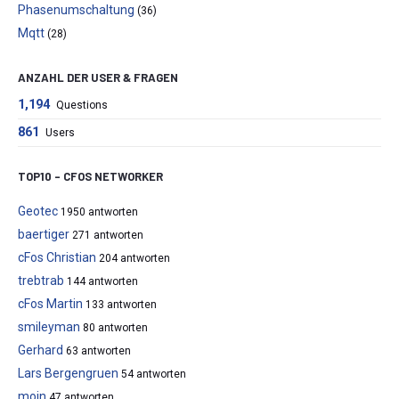
Phasenumschaltung
(36)
Mqtt
(28)
ANZAHL DER USER & FRAGEN
1,194
Questions
861
Users
TOP10 – CFOS NETWORKER
Geotec
1950 antworten
baertiger
271 antworten
cFos Christian
204 antworten
trebtrab
144 antworten
cFos Martin
133 antworten
smileyman
80 antworten
Gerhard
63 antworten
Lars Bergengruen
54 antworten
moin
47 antworten