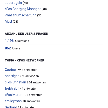
Laderegeln
(40)
cFos Charging Manager
(40)
Phasenumschaltung
(36)
Mqtt
(28)
ANZAHL DER USER & FRAGEN
1,196
Questions
862
Users
TOP10 – CFOS NETWORKER
Geotec
1954 antworten
baertiger
271 antworten
cFos Christian
204 antworten
trebtrab
144 antworten
cFos Martin
133 antworten
smileyman
80 antworten
Gerhard
63 antworten