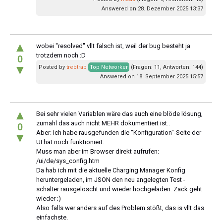
Answered on 28. Dezember 2025 13:37
▲
wobei "resolved" vllt falsch ist, weil der bug besteht ja
trotzdem noch :D
0
▼
Posted by
trebtrab
Top Networker
(Fragen: 11, Antworten: 144)
Answered on 18. September 2025 15:57
▲
Bei sehr vielen Variablen wäre das auch eine blöde lösung,
zumahl das auch nicht MEHR dokumentiert ist..
0
Aber: Ich habe rausgefunden die "Konfiguration"-Seite der
▼
UI hat noch funktioniert.
Muss man aber im Browser direkt aufrufen:
/ui/de/sys_config.htm
Da hab ich mit die aktuelle Charging Manager Konfig
heruntergeladen, im JSON den neu angelegten Test -
schalter rausgelöscht und wieder hochgeladen. Zack geht
wieder ;)
Also falls wer anders auf des Problem stößt, das is vllt das
einfachste.