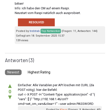
bitten!
Info: ich habe den CM auf einem Raspi.
Neustart vom Raspi natürlich auch ausprobiert.
RESOLVED
Posted by
trebtrab
Top Networker
(Fragen: 11, Antworten: 144)
Gefragt am 18. September 2025 15:37
139 views
Antworten
(3)
Newest
Highest Rating
▲
Einfacher: Alle Variablen per API löschen mit CURL (da
POST nötig). hier der Befehl:
0
curl -i -X POST -H "Content-Type: application/json" -d "{
▼
"vars": [] }" "http://192.168.1.46/cnf?
cmd=set_cm_vars&clear=1" --user admin:PASSWORD
Posted by
Klaus
(Fragen: 9, Antworten: 40)