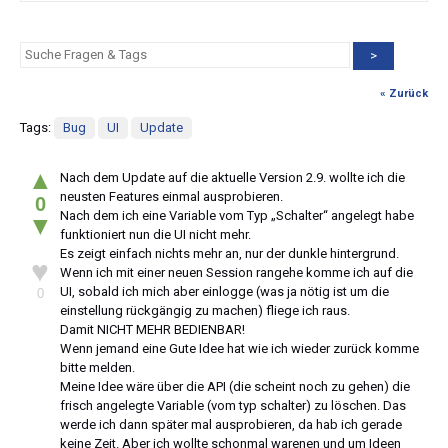
>
« Zurück
Tags:
Bug
UI
Update
▲
Nach dem Update auf die aktuelle Version 2.9. wollte ich die
neusten Features einmal ausprobieren.
0
Nach dem ich eine Variable vom Typ „Schalter“ angelegt habe
▼
funktioniert nun die UI nicht mehr.
Es zeigt einfach nichts mehr an, nur der dunkle hintergrund.
♥
Wenn ich mit einer neuen Session rangehe komme ich auf die
UI, sobald ich mich aber einlogge (was ja nötig ist um die
0
einstellung rückgängig zu machen) fliege ich raus.
Damit NICHT MEHR BEDIENBAR!
Wenn jemand eine Gute Idee hat wie ich wieder zurück komme
bitte melden.
Meine Idee wäre über die API (die scheint noch zu gehen) die
frisch angelegte Variable (vom typ schalter) zu löschen. Das
werde ich dann später mal ausprobieren, da hab ich gerade
keine Zeit. Aber ich wollte schonmal warenen und um Ideen