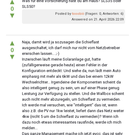
▲
Was für eine Vorsicherung hast du am Haus? SLS35 oder
SLS50?
0
▼
Posted by
tooobiii
(Fragen: 0, Antworten: 6)
Answered on 21. April 2026 22:09
▲
Naja, damit wird ja sozusagen die Schieflast
ausgeschaltet, ich darf mich nur nicht vom Netzbetreiber
0
erwischen lassen... ;-)
▼
Inzwischen läuft meine Solaranlage gut, hatte
(zufälligerweise gerade heute) einen Fehler in der
Konfiguration entdeckt. Und siehe da, nun lädt mein Auto
einphasig mit mehr als 6kW und das bei einem 12kW
Wechselrichter... Irgendeine der Komponenten scheint da
also intelligent genug zu sein, um auf einer Phase genug
Leistung zur Verfügung zu stellen. Und die Wallbox scheint
auch nicht mehr abzuregeln, um Schieflast zu vermeiden.
Ich werde mal versuchen, wie "intelligent" das ist, wenn
also z.B. die PV nur 1kw leistet, liefert dann das Netz weiter
4kw (nicht 5 um die Schieflast zu vermeiden)? Wenn ich
dazu noch etwas interessantes rausfinde, werde ich mich
melden...
Das ganze Management mache ich jetzt evcc, das ist sehr