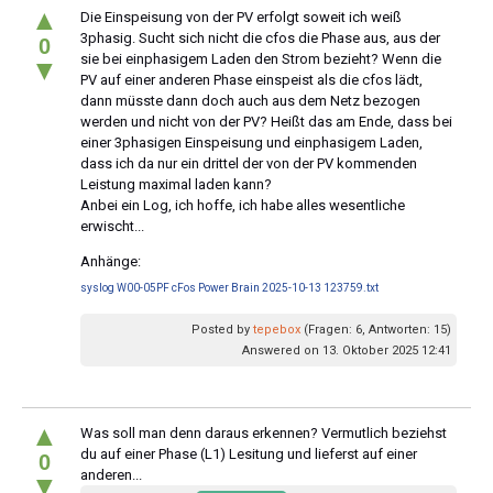
▲
Die Einspeisung von der PV erfolgt soweit ich weiß
3phasig. Sucht sich nicht die cfos die Phase aus, aus der
0
sie bei einphasigem Laden den Strom bezieht? Wenn die
▼
PV auf einer anderen Phase einspeist als die cfos lädt,
dann müsste dann doch auch aus dem Netz bezogen
werden und nicht von der PV? Heißt das am Ende, dass bei
einer 3phasigen Einspeisung und einphasigem Laden,
dass ich da nur ein drittel der von der PV kommenden
Leistung maximal laden kann?
Anbei ein Log, ich hoffe, ich habe alles wesentliche
erwischt...
Anhänge:
syslog W00-05PF cFos Power Brain 2025-10-13 123759.txt
Posted by
tepebox
(Fragen: 6, Antworten: 15)
Answered on 13. Oktober 2025 12:41
▲
Was soll man denn daraus erkennen? Vermutlich beziehst
du auf einer Phase (L1) Lesitung und lieferst auf einer
0
anderen...
▼