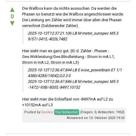
▲
Die Wallbox kann da nichts aussuchen. Da werden die
Phasen so benutzt wie die Wallbox angeschlossen wurde.
0
Die Leistung am Zähler wird immer über allen drei Phasen
▼
verrechnet (Saldierender Zähler).
2025-10-13T12:37:21.106 LB M meter_sunspec M5 3
9/57/-3415,-4026,7482
Hier sieht man es ganz gut. (ID d. Zähler - Phasen -
Ges.Wirkleistung/Ges.Blindleistung - Strom in mA L1,
Strom in mA L2, Strom in mA L3)
2025-10-13T12:36:47.844 LB E evse_powerbrain E1 1/1
4380/4285/19042,0,0 3 0
2025-10-13T12:36:47.846 LB M meter_sunspec M5 3
-1472/-938/-8055,-8497,10152
Hier sieht man die Schieflast von -8497mA auf L2 zu
+10152mA auf L3
Posted by
Geotec
Top Networker
(Fragen: 0, Antworten: 1952)
Answered on 13. Oktober 2025 19:55